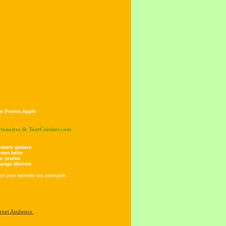
e Promo Apple
rtenaires de ToutCuisiner.com
lature guitare
nom bebe
e promo
ange Maison
ici pour rejoindre nos partenaires