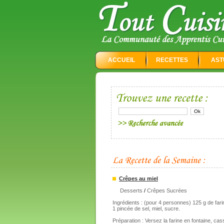
ACCUEIL
RECETTES
AST
Crêpes au miel
Desserts
/
Crêpes Sucrées
Ingrédients : (pour 4 personnes) 125 g de farine,
1 pincée de sel, miel, sucre.
Préparation : Versez la farine en fontaine, cas