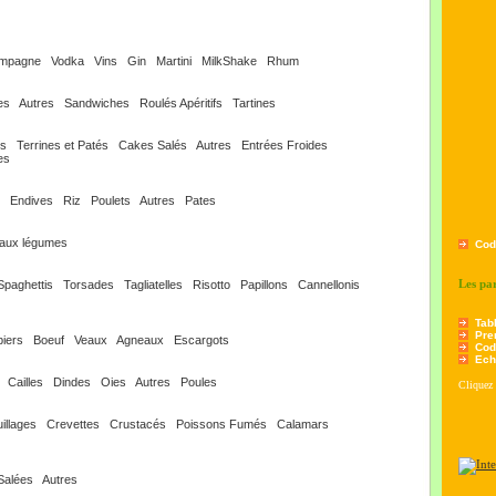
mpagne
Vodka
Vins
Gin
Martini
MilkShake
Rhum
es
Autres
Sandwiches
Roulés Apéritifs
Tartines
es
Terrines et Patés
Cakes Salés
Autres
Entrées Froides
es
Endives
Riz
Poulets
Autres
Pates
 aux légumes
Cod
Les pa
Spaghettis
Torsades
Tagliatelles
Risotto
Papillons
Cannellonis
Tab
Pre
biers
Boeuf
Veaux
Agneaux
Escargots
Cod
Ech
Cailles
Dindes
Oies
Autres
Poules
Cliquez 
illages
Crevettes
Crustacés
Poissons Fumés
Calamars
Salées
Autres