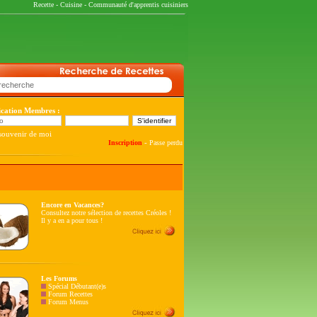
Recette
-
Cuisine
-
Communauté d'apprentis cuisiniers
fication Membres :
souvenir de moi
-
Inscription
Passe perdu
Encore en Vacances?
Consultez notre sélection de recettes Créoles !
Il y a en a pour tous !
Les Forums
Spécial Débutant(e)s
Forum Recettes
Forum Menus