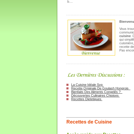
b....
Bienvenu
Vous trou
communica
cuisine
.
qui simpli
cuisinière
recette de 
Pas encor
La Cuisine Idéale Svp
Recette Originale De Goulash Hongrois
Bienfaits Des Aliments Congelés ?
Découvertes Culinaires Chioises
Recettes Dietetiques
Recettes de Cuisine