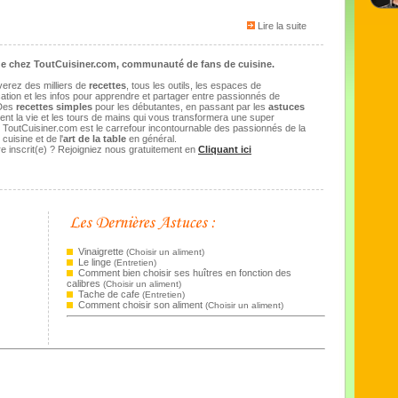
Lire la suite
e chez ToutCuisiner.com, communauté de fans de cuisine.
verez des milliers de
recettes
, tous les outils, les espaces de
tion et les infos pour apprendre et partager entre passionnés de
 Des
recettes simples
pour les débutantes, en passant par les
astuces
fient la vie et les tours de mains qui vous transformera une super
, ToutCuisiner.com est le carrefour incontournable des passionnés de la
cuisine et de l'
art de la table
en général.
e inscrit(e) ? Rejoigniez nous gratuitement en
Cliquant ici
Vinaigrette
(
Choisir un aliment
)
Le linge
(
Entretien
)
Comment bien choisir ses huîtres en fonction des
calibres
(
Choisir un aliment
)
Tache de cafe
(
Entretien
)
Comment choisir son aliment
(
Choisir un aliment
)