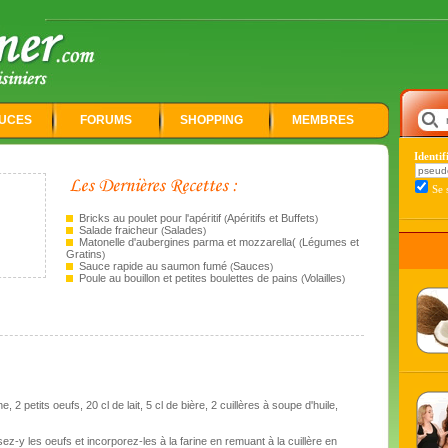
UCES
FORUMS
SHOPPING
MEMBRES
Identi
Se 
Bricks au poulet pour l'apéritif
Apéritifs et Buffets
(
)
Salade fraicheur
Salades
(
)
Matonelle d'aubergines parma et mozzarella(
Légumes et
(
Gratins
)
Sauce rapide au saumon fumé
Sauces
(
)
Poule au bouillon et petites boulettes de pains
Volailles
(
)
 2 petits oeufs, 20 cl de lait, 5 cl de bière, 2 cuillères à soupe d'huile,
sez-y les oeufs et incorporez-les à la farine en remuant à la cuillère en