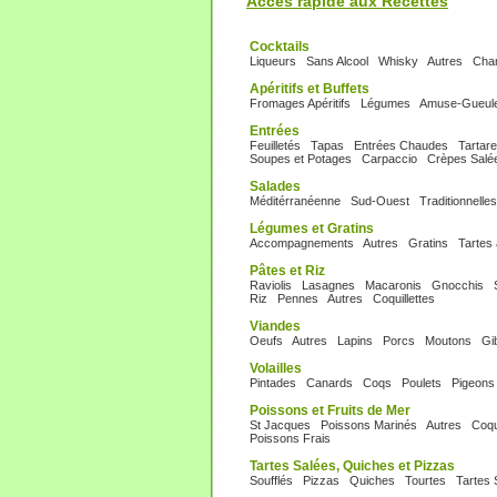
Accès rapide aux Recettes
Cocktails
Liqueurs
Sans Alcool
Whisky
Autres
Cha
Apéritifs et Buffets
Fromages Apéritifs
Légumes
Amuse-Gueul
Entrées
Feuilletés
Tapas
Entrées Chaudes
Tartar
Soupes et Potages
Carpaccio
Crèpes Salé
Salades
Méditérranéenne
Sud-Ouest
Traditionnelles
Légumes et Gratins
Accompagnements
Autres
Gratins
Tartes
Pâtes et Riz
Raviolis
Lasagnes
Macaronis
Gnocchis
Riz
Pennes
Autres
Coquillettes
Viandes
Oeufs
Autres
Lapins
Porcs
Moutons
Gi
Volailles
Pintades
Canards
Coqs
Poulets
Pigeons
Poissons et Fruits de Mer
St Jacques
Poissons Marinés
Autres
Coqu
Poissons Frais
Tartes Salées, Quiches et Pizzas
Soufflés
Pizzas
Quiches
Tourtes
Tartes 