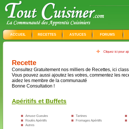
ACCUEIL
RECETTES
ASTUCES
FORUMS
Cliquez ici pour a
Recette
Consultez Gratuitement nos milliers de Recettes, ici class
Vous pouvez aussi ajoutez les votres, commentez les rec
aidez les membre de la communauté
Bonne Consultation !
Apéritifs et Buffets
Amuse-Gueules
Tartines
Roulés Apéritifs
Fromages Apéritifs
Autres