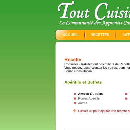
ACCUEIL
RECETTES
AST
Recette
Consultez Gratuitement nos milliers de Recettes
Vous pouvez aussi ajoutez les votres, commen
Bonne Consultation !
Apéritifs et Buffets
Amuse-Gueules
Roulés Apéritifs
Autres
Cliquez ici pour ajouter une recette d