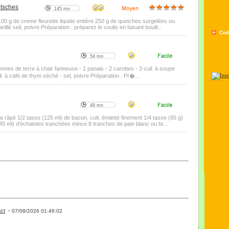
etsches
145 mn
 100 g de creme fleurette liquide entière 250 g de quetches surgelées ou
lé seil, poivre Préparation : préparez le coulis en faisant bouill...
Cod
54 mn
mes de terre à chair farineuse - 1 panais - 2 carottes - 3 cuil. à soupe
uil. à café de thym séché - sel, poivre Préparation : Pr�...
49 mn
e râpé 1/2 tasse (125 ml) de bacon, cuit, émietté finement 1/4 tasse (65 g)
45 ml) d'échalotes tranchées mince 8 tranches de pain blanc ou br...
ct
-
- 0 - 11 -
07/08/2026 01:46:02