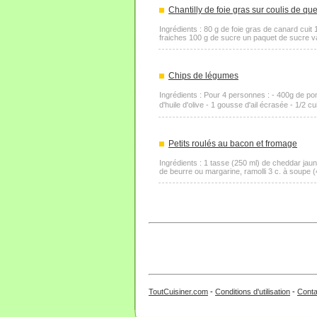
Chantilly de foie gras sur coulis de qu
Ingrédients : 80 g de foie gras de canard cuit
fraiches 100 g de sucre un paquet de sucre vanil
Chips de légumes
Ingrédients : Pour 4 personnes : - 400g de pom
d'huile d'olive - 1 gousse d'ail écrasée - 1/2 c
Petits roulés au bacon et fromage
Ingrédients : 1 tasse (250 ml) de cheddar jaun
de beurre ou margarine, ramolli 3 c. à soupe (
ToutCuisiner.com
-
Conditions d'utilisation
-
Conta