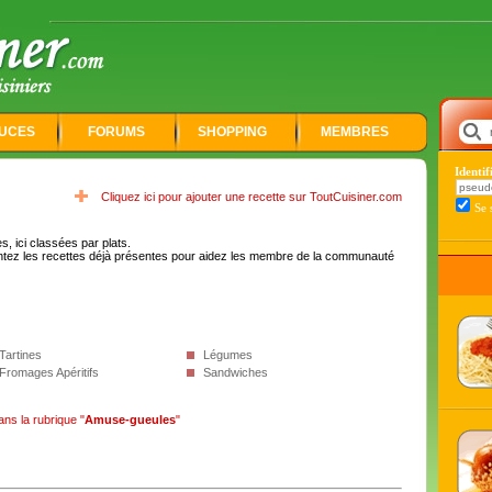
UCES
FORUMS
SHOPPING
MEMBRES
Identi
Cliquez ici pour ajouter une recette sur ToutCuisiner.com
Se 
, ici classées par plats.
tez les recettes déjà présentes pour aidez les membre de la communauté
Tartines
Légumes
Fromages Apéritifs
Sandwiches
ans la rubrique "
Amuse-gueules
"