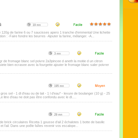
s
19 mn
é 120g de farine 6 ou 7 saucisses apero 1 tranche d'emmental Une lichette
on : -Faire fondre les beurres -Ajouter la farine, mélanger. -A...
3 mn
0gr de fromage blanc sel poivre 2a3pincee d aneth la moitie d un citron
iete bien ecrasee avec la fourgette ajouter le fromage blanc saler poivrer
195 mn
+ gros sel - 1 dl d'eau ou de lait - 1 l d'eau* - levure de boulanger (10 g) - 25
 litre d'eau ne doit pas être confondu avec le dl.....
29 mn
de brick circulaires Ricotta 1 gousse d'ail 2 échalotes 1 botte de basilic
et l'ail. Dans une poêle faîtes revenir vos escalope...