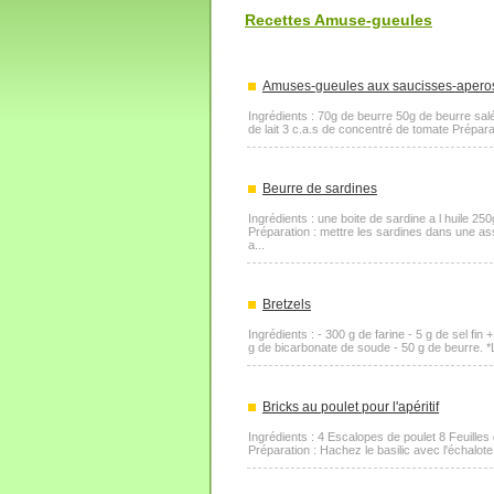
Recettes Amuse-gueules
Amuses-gueules aux saucisses-apero
Ingrédients : 70g de beurre 50g de beurre sal
de lait 3 c.a.s de concentré de tomate Préparati
Beurre de sardines
Ingrédients : une boite de sardine a l huile 25
Préparation : mettre les sardines dans une ass
a...
Bretzels
Ingrédients : - 300 g de farine - 5 g de sel fin 
g de bicarbonate de soude - 50 g de beurre. *Le
Bricks au poulet pour l'apéritif
Ingrédients : 4 Escalopes de poulet 8 Feuilles 
Préparation : Hachez le basilic avec l'échalote 