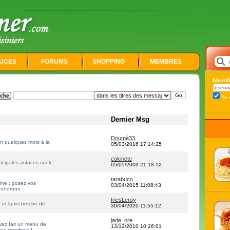
UCES
FORUMS
SHOPPING
MEMBRES
Identi
Se 
Dernier Msg
Doumé33
n quelques mots à la
05/03/2016 17:14:25
cokinete
incipales astuces sur le
05/05/2009 21:18:12
tarabuco
ine : posez vos
03/04/2015 11:08:43
épondrons
InesLeroy
n et la recherche de
30/04/2020 11:55:12
jade_ore
vez fait un menu de
13/12/2010 10:26:01
res membres !