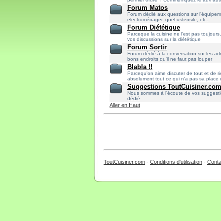
Forum Matos
Forum dédié aux questions sur l'équipeme
electroménager, quel ustensile, etc..
Forum Diététique
Parceque la cuisine ne l'est pas toujours
vos discussions sur la diététique
Forum Sortir
Forum dédié à la conversation sur les ad
bons endroits qu'il ne faut pas louper
Blabla !!
Parcequ'on aime discuter de tout et de rie
absolument tout ce qui n'a pas sa place 
Suggestions ToutCuisiner.co
Nous sommes à l'écoute de vos suggesti
dédié
Aller en Haut
ToutCuisiner.com
-
Conditions d'utilisation
-
Conta