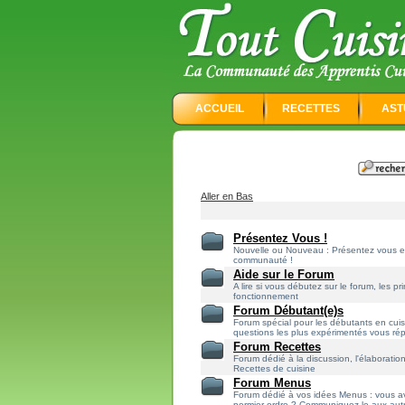
ACCUEIL
RECETTES
AST
Aller en Bas
Présentez Vous !
Nouvelle ou Nouveau : Présentez vous e
communauté !
Aide sur le Forum
A lire si vous débutez sur le forum, les pr
fonctionnement
Forum Débutant(e)s
Forum spécial pour les débutants en cuis
questions les plus expérimentés vous r
Forum Recettes
Forum dédié à la discussion, l'élaboratio
Recettes de cuisine
Forum Menus
Forum dédié à vos idées Menus : vous a
permier ordre ? Communiquez le aux aut