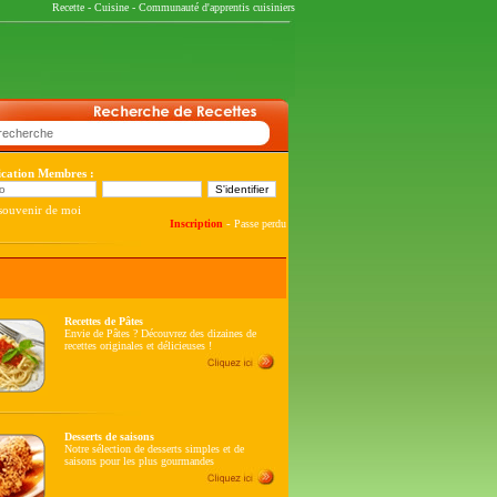
Recette
-
Cuisine
-
Communauté d'apprentis cuisiniers
fication Membres :
souvenir de moi
-
Inscription
Passe perdu
Recettes de Pâtes
Envie de Pâtes ? Découvrez des dizaines de
recettes originales et délicieuses !
Desserts de saisons
Notre sélection de desserts simples et de
saisons pour les plus gourmandes