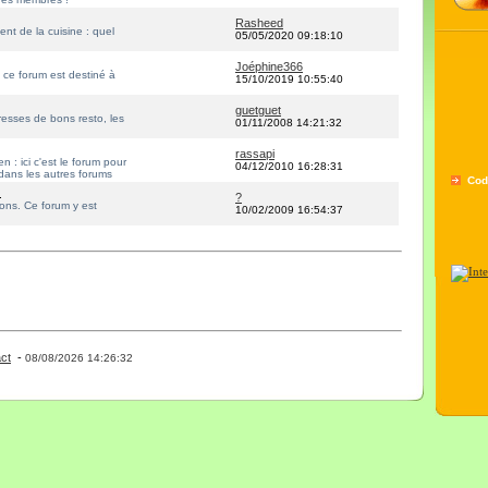
Rasheed
nt de la cuisine : quel
05/05/2020 09:18:10
Joéphine366
, ce forum est destiné à
15/10/2019 10:55:40
guetguet
resses de bons resto, les
01/11/2008 14:21:32
rassapi
n : ici c'est le forum pour
04/12/2010 16:28:31
dans les autres forums
Cod
m
?
ons. Ce forum y est
10/02/2009 16:54:37
ct
-
- 0 - 11 -
08/08/2026 14:26:32