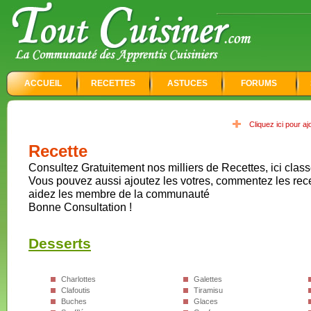
ACCUEIL
RECETTES
ASTUCES
FORUMS
Cliquez ici pour a
Recette
Consultez Gratuitement nos milliers de Recettes, ici class
Vous pouvez aussi ajoutez les votres, commentez les rec
aidez les membre de la communauté
Bonne Consultation !
Desserts
Charlottes
Galettes
Clafoutis
Tiramisu
Buches
Glaces