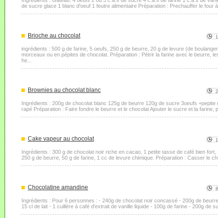
Ingrédients : Gateau: 4 oeufs 2 ou 3 c.a.s de sucre 4 c.a.s de farine 1 c.a.s de vani
de sucre glace 1 blanc d'oeuf 1 feutre alimentaire Préparation : Prechauffer le four à
Brioche au chocolat
ingrédients : 500 g de farine, 5 oeufs, 250 g de beurre, 20 g de levure (de boulanger
morceaux ou en pépites de chocolat. Préparation : Pétrir la farine avec le beurre, le
he...
Brownies au chocolat blanc
Ingrédients : 200g de chocolat blanc 125g de beurre 120g de sucre 3oeufs +pepite
rapé Préparation : Faire fondre le beurre et le chocolat Ajouter le sucre et la farine, p
Cake vapeur au chocolat
Ingrédients : 300 g de chocolat noir riche en cacao, 1 petite tasse de café bien fort
250 g de beurre, 50 g de farine, 1 cc de levure chimique. Préparation : Casser le c
Chocolatine amandine
Ingrédients : Pour 6 personnes : - 240g de chocolat noir concassé - 200g de beurre
15 cl de lait - 1 cuillère à café d'extrait de vanille liquide - 100g de farine - 200g de 