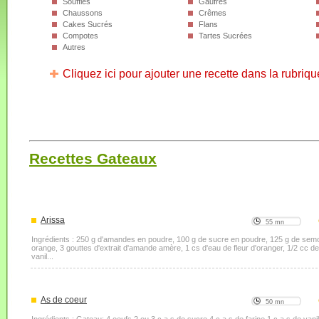
Soufflés
Gaufres
Chaussons
Crêmes
Cakes Sucrés
Flans
Compotes
Tartes Sucrées
Autres
Cliquez ici pour ajouter une recette dans la rubriqu
Recettes Gateaux
Arissa
55 mn
Ingrédients : 250 g d'amandes en poudre, 100 g de sucre en poudre, 125 g de semoul
orange, 3 gouttes d'extrait d'amande amère, 1 cs d'eau de fleur d'oranger, 1/2 cc d
vanil...
As de coeur
50 mn