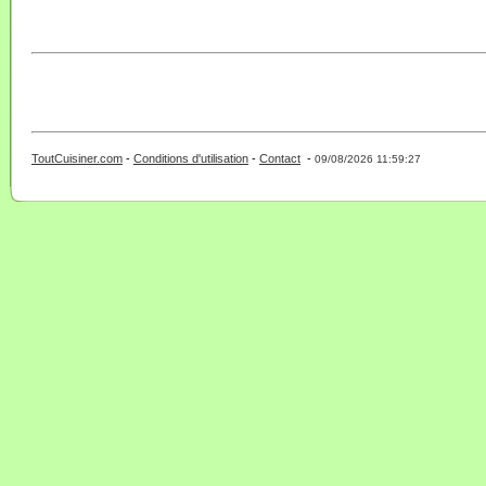
ToutCuisiner.com
-
Conditions d'utilisation
-
Contact
-
- 0 - 11 -
09/08/2026 11:59:27