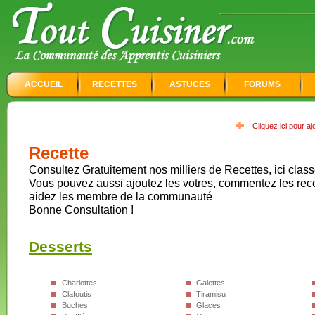
ACCUEIL
RECETTES
ASTUCES
FORUMS
Cliquez ici pour a
Recette
Consultez Gratuitement nos milliers de Recettes, ici class
Vous pouvez aussi ajoutez les votres, commentez les rec
aidez les membre de la communauté
Bonne Consultation !
Desserts
Charlottes
Galettes
Clafoutis
Tiramisu
Buches
Glaces