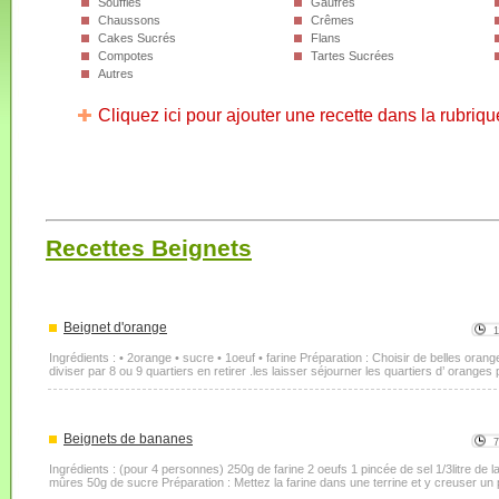
Soufflés
Gaufres
Chaussons
Crêmes
Cakes Sucrés
Flans
Compotes
Tartes Sucrées
Autres
Cliquez ici pour ajouter une recette dans la rubriqu
Recettes Beignets
Beignet d'orange
1
Ingrédients : • 2orange • sucre • 1oeuf • farine Préparation : Choisir de belles ora
diviser par 8 ou 9 quartiers en retirer .les laisser séjourner les quartiers d’ oranges 
Beignets de bananes
Ingrédients : (pour 4 personnes) 250g de farine 2 oeufs 1 pincée de sel 1/3litre de l
mûres 50g de sucre Préparation : Mettez la farine dans une terrine et y creuser un pu