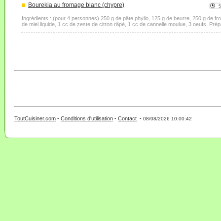
Bourekia au fromage blanc (chypre)
Ingrédients : (pour 4 personnes) 250 g de pâte phyllo, 125 g de beurre, 250 g de fr
de miel liquide, 1 cc de zeste de citron râpé, 1 cc de cannelle moulue, 3 oeufs. Prépar
ToutCuisiner.com
-
Conditions d'utilisation
-
Contact
-
- 0 - 11 -
08/08/2026 10:00:42