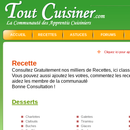
ACCUEIL
RECETTES
ASTUCES
FORUMS
Cliquez ici pour a
Recette
Consultez Gratuitement nos milliers de Recettes, ici class
Vous pouvez aussi ajoutez les votres, commentez les rec
aidez les membre de la communauté
Bonne Consultation !
Desserts
Charlottes
Galettes
Clafoutis
Tiramisu
Buches
Glaces