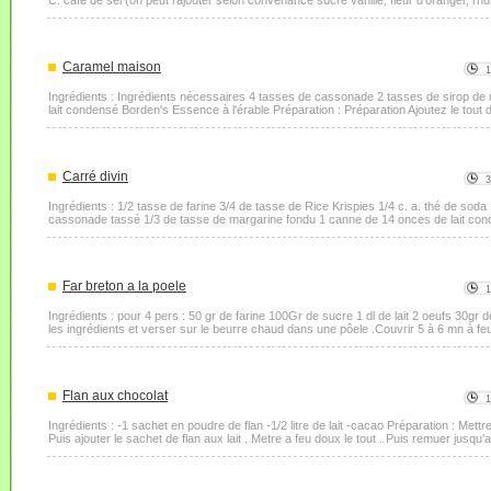
C. café de sel (on peut rajouter selon convenance sucre vanillé, fleur d'oranger, rhum,
Caramel maison
Ingrédients : Ingrédients nécessaires 4 tasses de cassonade 2 tasses de sirop de
lait condensé Borden's Essence à l'érable Préparation : Préparation Ajoutez le tout d
Carré divin
Ingrédients : 1/2 tasse de farine 3/4 de tasse de Rice Krispies 1/4 c. a. thé de soda
cassonade tassé 1/3 de tasse de margarine fondu 1 canne de 14 onces de lait cond
Far breton a la poele
Ingrédients : pour 4 pers : 50 gr de farine 100Gr de sucre 1 dl de lait 2 oeufs 30gr
les ingrédients et verser sur le beurre chaud dans une pôele .Couvrir 5 à 6 mn à feux
Flan aux chocolat
Ingrédients : -1 sachet en poudre de flan -1/2 litre de lait -cacao Préparation : Mettre
Puis ajouter le sachet de flan aux lait . Metre a feu doux le tout . Puis remuer jusqu'a 