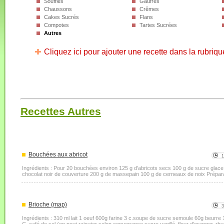
Soufflés
Gaufres
Chaussons
Crêmes
Cakes Sucrés
Flans
Compotes
Tartes Sucrées
Autres
Cliquez ici pour ajouter une recette dans la rubriqu
Recettes Autres
Bouchées aux abricot
Ingrédients : Pour 20 bouchées environ 125 g d'abricots secs 100 g de sucre glace 3
chocolat noir de couverture 200 g de massepain 100 g de cerneaux de noix Préparat
Brioche (map)
Ingrédients : 310 ml lait 1 oeuf 600g farine 3 c.soupe de sucre semoule 60g beurre 