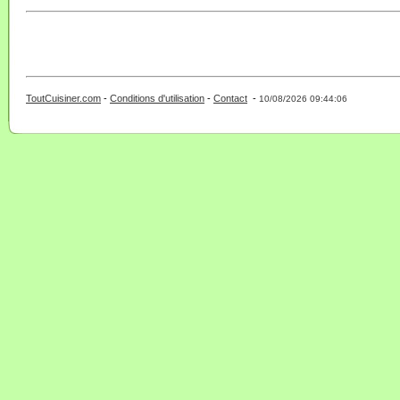
ToutCuisiner.com
-
Conditions d'utilisation
-
Contact
-
- 0 - 11 -
10/08/2026 09:44:06