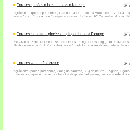
Carottes glacées à la cannelle et à l'orange
Ingrédients : (pour 4 personnes) Carottes fanes : 2 bottes Huile d'olive : 2 cuil à sou
bâton Cumin : 1 cuil à café Orange non traitée : 1 Citron : 1/2 Coriandre : 4 brins Sel,
Carottes miniatures glacées au gingembre et à l’orange
Préparation : 5 min Cuisson : 20 min Portions : 4 Ingrédients 1 kg (2 lb) de carottes 
d'huile de sésame 2 ml (½ c. à thé) de sel 15 ml (1 c. à table) de marmelade d'orange
Carottes vapeur à la crème
Ingrédients (pour 4 personnes) 800 g de carottes, 30 g de beurre, 1 oignon, 1 gousse 
cuillerée à soupe de crème fraîche, clou de girofle, sel, poivre, persil ou cerfeuil, 2 v