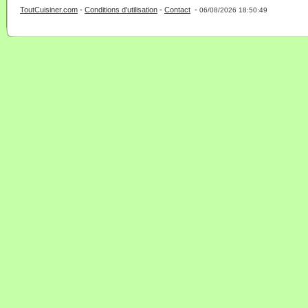
ToutCuisiner.com
-
Conditions d'utilisation
-
Contact
-
- 0 - 11 -
06/08/2026 18:50:49