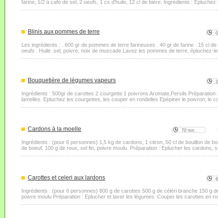
farine, 1/2 à café de sel, 2 oeufs, 1 cs d'huile, 12 cl de bière. Ingrédients : Epluchez l
Blinis aux pommes de terre
Les ingrédients : . 600 gr de pommes de terre farineuses . 40 gr de farine . 15 cl de l
oeufs . Huile .sel, poivre, noix de muscade Lavez les pommes de terre, épluchez-le
Bouquetière de légumes vapeurs
Ingrédients : 500gr de carottes 2 courgette 1 poivrons Aromate,Persils Préparation 
lamelles. Epluchez les courgettes, les couper en rondelles Epépiner le poivron, le c
Cardons à la moelle
70 mn
Ingrédients : (pour 6 personnes) 1,5 kg de cardons, 1 citron, 50 cl de bouillon de bo
de boeuf, 100 g de roux, sel fin, poivre moulu. Préparation : Eplucher les cardons, s
Carottes et celeri aux lardons
Ingrédients : (pour 6 personnes) 800 g de carottes 500 g de céléri branche 150 g de
poivre moulu Préparation : Eplucher et laver les légumes. Couper les carottes en ronde