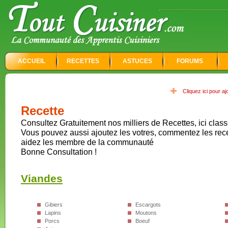
ACCUEIL
RECETTES
ASTUCES
FORUMS
Cliquez ici pour a
Recette
Consultez Gratuitement nos milliers de Recettes, ici class
Vous pouvez aussi ajoutez les votres, commentez les rec
aidez les membre de la communauté
Bonne Consultation !
Viandes
Gibiers
Escargots
Lapins
Moutons
Porcs
Boeuf