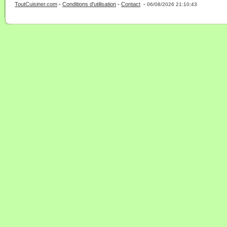
ToutCuisiner.com
-
Conditions d'utilisation
-
Contact
-
- 0 - 11 -
06/08/2026 21:10:43