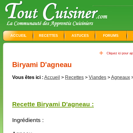
ACCUEIL
RECETTES
ASTUCES
FORUMS
Cliquez ici pour a
Biryami D'agneau
Vous êtes ici :
Accueil
>
Recettes
>
Viandes
>
Agneaux
Recette Biryami D'agneau :
Ingrédients :