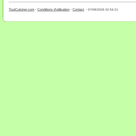
ToutCuisiner.com
-
Conditions d'utilisation
-
Contact
-
- 0 - 11 -
07/08/2026 02:54:21