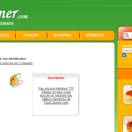
UCES
FORUMS
SHOPPING
MEMBRES
Identi
Se 
une identification.
us inscrire en 2 minutes
.
Inscription
Pas encore membre ??!!
Cliquez ici pour vous
inscrire et rejoindre les
milliers membres de
ToutCuisiner.com