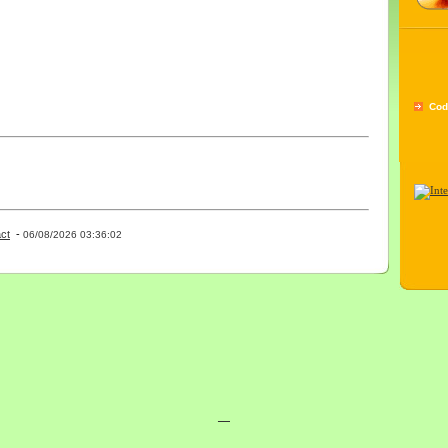
Cod
ct
-
- 0 - 11 -
06/08/2026 03:36:02
__