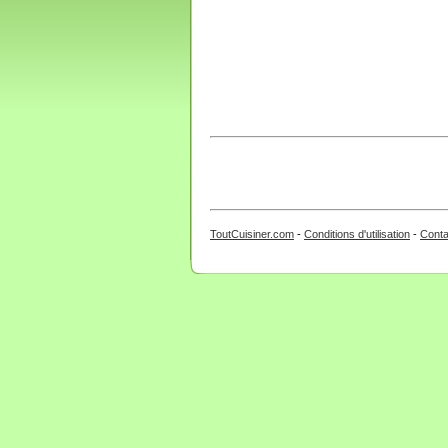
ToutCuisiner.com
-
Conditions d'utilisation
-
Conta