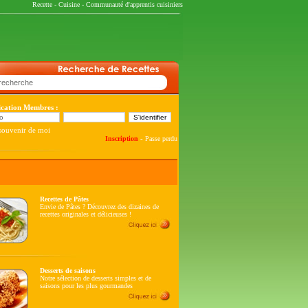
Recette
-
Cuisine
-
Communauté d'apprentis cuisiniers
fication Membres :
souvenir de moi
-
Inscription
Passe perdu
Recettes de Pâtes
Envie de Pâtes ? Découvrez des dizaines de
recettes originales et délicieuses !
Desserts de saisons
Notre sélection de desserts simples et de
saisons pour les plus gourmandes