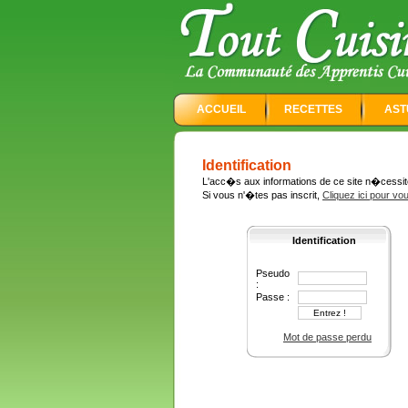
ACCUEIL
RECETTES
AST
Identification
L'acc�s aux informations de ce site n�cessite 
Si vous n'�tes pas inscrit,
Cliquez ici pour vo
Identification
Pseudo
:
Passe :
Mot de passe perdu