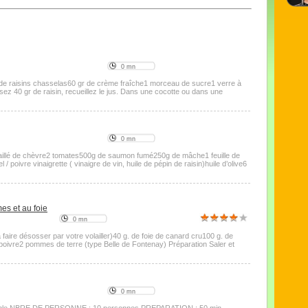
0 mn
kg de raisins chasselas60 gr de crème fraîche1 morceau de sucre1 verre à
ez 40 gr de raisin, recueillez le jus. Dans une cocotte ou dans une
0 mn
lé de chèvre2 tomates500g de saumon fumé250g de mâche1 feuille de
 poivre vinaigrette ( vinaigre de vin, huile de pépin de raisin)huile d’olive6
es et au foie
0 mn
ire désosser par votre volailler)40 g. de foie de canard cru100 g. de
elpoivre2 pommes de terre (type Belle de Fontenay) Préparation Saler et
0 mn