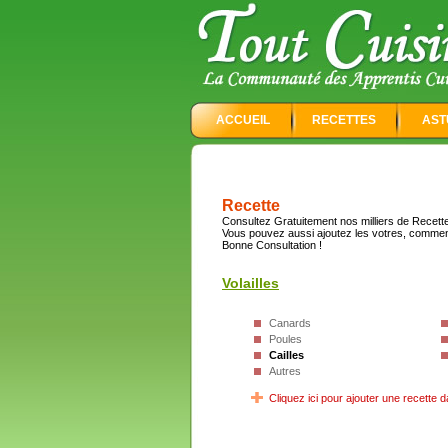
ACCUEIL
RECETTES
AST
Recette
Consultez Gratuitement nos milliers de Recettes
Vous pouvez aussi ajoutez les votres, commen
Bonne Consultation !
Volailles
Canards
Poules
Cailles
Autres
Cliquez ici pour ajouter une recette d