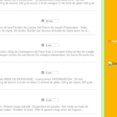
onnable NBRE DE PERSONNE : 10 personnes PREPARATION : 50 min
 de beurre 100 g de sucre 1 dl de vinaigre 1 l de fond de gibier 500 g de
40 mn
des de lard Ficelles de cuisine Sel Poivre du moulin Préparation : Saler,
e de vigne, les ficeler. Barder par dessus la feuille de vigne avec du la...
Cod
0 mn
sées 150g de champignon de Paris frais 1 échalote 200g de filet de volaille
perges vertes Du parmesan Du vinaigre balsamique, du sucre Du porto Du
0 mn
onnable NBRE DE PERSONNE : 4 personnes PREPARATION : 25 min
de beurre 5 cl de vin blanc 1 dl fond de gibier 100 g de cepes 100 g de
0 mn
s -Piment rouge (pili pili) -Gingembre en poudre -Sel -Huile ou huile de
s cailles -Entailler la chair -Piler le piment rougr avec de l’oignon...