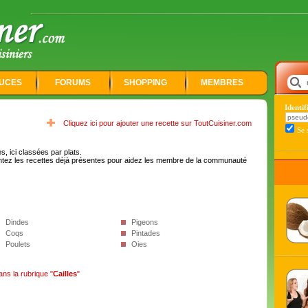
UCES
FORUMS
SHOPPING
MEMBRES
Identi
Cliquez ici pour ajouter une recette sur ToutCuisiner.com
Se 
, ici classées par plats.
tez les recettes déjà présentes pour aidez les membre de la communauté
Dindes
Pigeons
Coqs
Pintades
Poulets
Oies
ans la rubrique "
Cailles
"