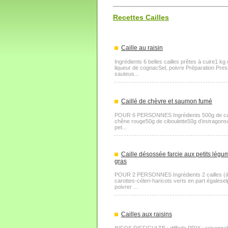
Recettes Cailles
Caille au raisin
Ingrédients 6 belles cailles prêtes à cuire1 
liqueur de cognacSel, poivre Préparation Press
sauteus...
Caillé de chèvre et saumon fumé
POUR 6 PERSONNES Ingrédients 500g de cail
chêne rouge50g de ciboulette50g d’estragonsel /
pet...
Caille désossée farcie aux petits légum
gras
POUR 2 PERSONNES Ingrédients 2 cailles (à fa
carottes-céleri-haricots verts en part égales
poivrer ...
Cailles aux raisins