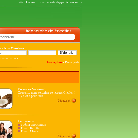
Recette
-
Cuisine
-
Communauté d'apprentis cuisiniers
fication Membres :
souvenir de moi
-
Inscription
Passe perdu
Encore en Vacances?
Consultez notre sélection de recettes Créoles !
Il y a en a pour tous !
Les Forums
Spécial Débutant(e)s
Forum Recettes
Forum Menus