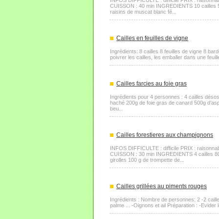
INFOS DIFFICULTE : difficile PRIX : rais
CUISSON : 40 min INGREDIENTS 10 cailles 50 g
raisins de muscat blanc fé...
Cailles en feuilles de vigne
Ingrédients: 8 cailles 8 feuilles de vigne 8 bar
poivrer les cailles, les emballer dans une feuill
Cailles farcies au foie gras
Ingrédients pour 4 personnes : 4 cailles désos
haché 200g de foie gras de canard 500g d’as
beu...
Cailles forestieres aux champignons
INFOS DIFFICULTE : difficile PRIX : rais
CUISSON : 30 min INGREDIENTS 4 cailles 80 g 
girolles 100 g de trompette de...
Cailles grillées au piments rouges
Ingrédients : Nombre de personnes: 2 -2 caille
palme ... -Oignons et ail Préparation : -Evider le