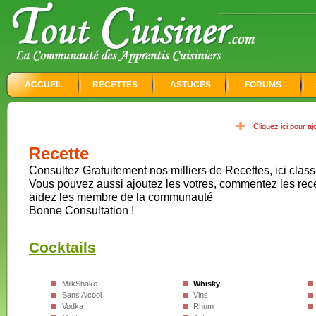
ACCUEIL
RECETTES
ASTUCES
FORUMS
Cliquez ici pour a
Recette
Consultez Gratuitement nos milliers de Recettes, ici class
Vous pouvez aussi ajoutez les votres, commentez les rec
aidez les membre de la communauté
Bonne Consultation !
Cocktails
MilkShake
Whisky
Sans Alcool
Vins
Vodka
Rhum