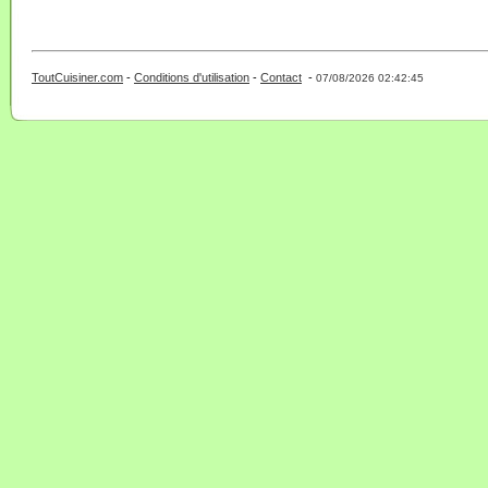
ToutCuisiner.com
-
Conditions d'utilisation
-
Contact
-
- 0 - 11 -
07/08/2026 02:42:45