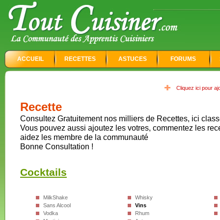
ACCUEIL
RECETTES
ASTUCES
FORUMS
Cliquez ici pour a
Recette
Consultez Gratuitement nos milliers de Recettes, ici class
Vous pouvez aussi ajoutez les votres, commentez les rec
aidez les membre de la communauté
Bonne Consultation !
Cocktails
MilkShake
Whisky
Sans Alcool
Vins
Vodka
Rhum