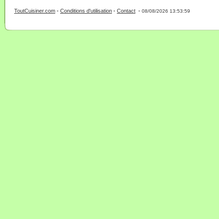
ToutCuisiner.com
-
Conditions d'utilisation
-
Contact
-
- 0 - 11 -
08/08/2026 13:53:59