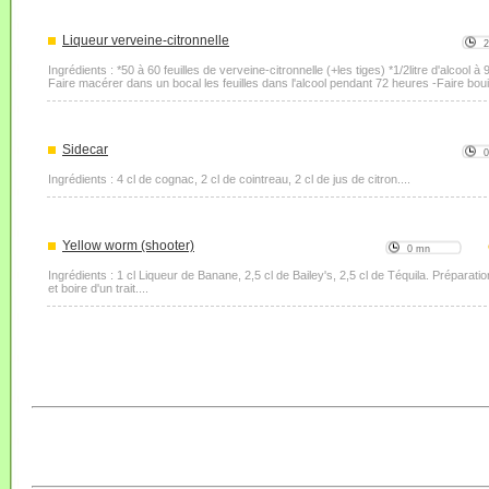
Liqueur verveine-citronnelle
Ingrédients : *50 à 60 feuilles de verveine-citronnelle (+les tiges) *1/2litre d'alcool 
Faire macérer dans un bocal les feuilles dans l'alcool pendant 72 heures -Faire bouilli
Sidecar
Ingrédients : 4 cl de cognac, 2 cl de cointreau, 2 cl de jus de citron....
Yellow worm (shooter)
0 mn
Ingrédients : 1 cl Liqueur de Banane, 2,5 cl de Bailey's, 2,5 cl de Téquila. Préparat
et boire d'un trait....