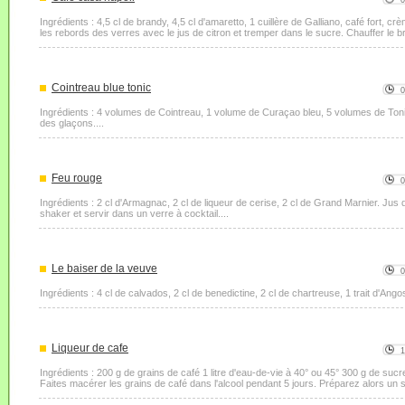
Ingrédients : 4,5 cl de brandy, 4,5 cl d'amaretto, 1 cuillère de Galliano, café fort, c
les rebords des verres avec le jus de citron et tremper dans le sucre. Chauffer le br
Cointreau blue tonic
Ingrédients : 4 volumes de Cointreau, 1 volume de Curaçao bleu, 5 volumes de Tonic.
des glaçons....
Feu rouge
Ingrédients : 2 cl d'Armagnac, 2 cl de liqueur de cerise, 2 cl de Grand Marnier. Jus 
shaker et servir dans un verre à cocktail....
Le baiser de la veuve
Ingrédients : 4 cl de calvados, 2 cl de benedictine, 2 cl de chartreuse, 1 trait d'Angos
Liqueur de cafe
Ingrédients : 200 g de grains de café 1 litre d'eau-de-vie à 40° ou 45° 300 g de sucr
Faites macérer les grains de café dans l'alcool pendant 5 jours. Préparez alors un sir