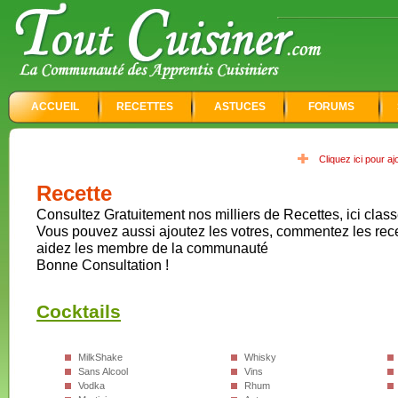
ACCUEIL
RECETTES
ASTUCES
FORUMS
Cliquez ici pour a
Recette
Consultez Gratuitement nos milliers de Recettes, ici class
Vous pouvez aussi ajoutez les votres, commentez les rec
aidez les membre de la communauté
Bonne Consultation !
Cocktails
MilkShake
Whisky
Sans Alcool
Vins
Vodka
Rhum