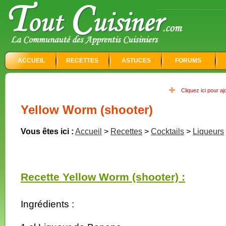
ACCUEIL
RECETTES
ASTUCES
FORUMS
Cliquez ici pour a
Yellow Worm (shooter)
Vous êtes ici :
Accueil
>
Recettes
>
Cocktails
>
Liqueurs
Recette Yellow Worm (shooter) :
Ingrédients :