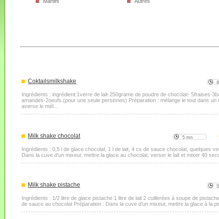
Martini
Autres
Coktailsmilkshake
Ingrédients : ingrédient:1verre de lait-250grame de poudre de chocolat- 5fraises
amandes-2oeufs.(pour une seule persinnes) Préparation : mélange le tout dans un m
averse le mél...
Milk shake chocolat
5 mn
Ingrédients : 0,5 l de glace chocolat, 1 l de lait, 4 cs de sauce chocolat, quelques v
Dans la cuve d'un mixeur, mettre la glace au chocolat, verser le lait et mixer 40 se
Milk shake pistache
Ingrédients : 1/2 litre de glace pistache 1 litre de lait 2 cuillerées à soupe de pist
de sauce au chocolat Préparation : Dans la cuve d'un mixeur, mettre la glace à la pist