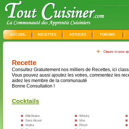
ACCUEIL
RECETTES
ASTUCES
FORUMS
Cliquez ici pour a
Recette
Consultez Gratuitement nos milliers de Recettes, ici class
Vous pouvez aussi ajoutez les votres, commentez les rec
aidez les membre de la communauté
Bonne Consultation !
Cocktails
MilkShake
Whisky
Sans Alcool
Vins
Vodka
Rhum