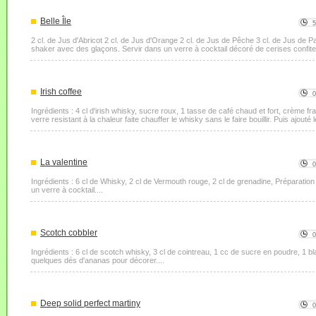
Belle Île
2 cl. de Jus d'Abricot 2 cl. de Jus d'Orange 2 cl. de Jus de Pêche 3 cl. de Jus de
shaker avec des glaçons. Servir dans un verre à cocktail décoré de cerises confites
Irish coffee
Ingrédients : 4 cl d'irish whisky, sucre roux, 1 tasse de café chaud et fort, crème fr
verre resistant à la chaleur faite chauffer le whisky sans le faire bouillir. Puis ajouté 
La valentine
Ingrédients : 6 cl de Whisky, 2 cl de Vermouth rouge, 2 cl de grenadine, Préparatio
un verre à cocktail....
Scotch cobbler
Ingrédients : 6 cl de scotch whisky, 3 cl de cointreau, 1 cc de sucre en poudre, 1 bla
quelques dés d'ananas pour décorer....
Deep solid perfect martiny