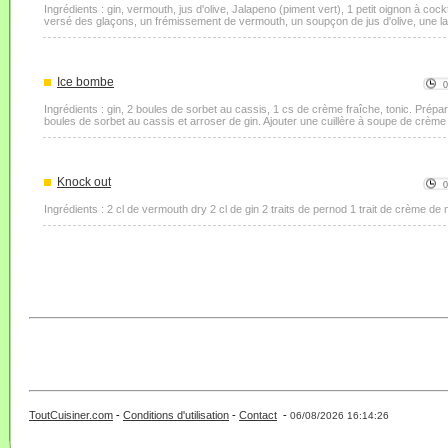
Ingrédients : gin, vermouth, jus d'olive, Jalapeno (piment vert), 1 petit oignon à cock
versé des glaçons, un frémissement de vermouth, un soupçon de jus d'olive, une lar
Ice bombe
Ingrédients : gin, 2 boules de sorbet au cassis, 1 cs de crème fraîche, tonic. Prépar
boules de sorbet au cassis et arroser de gin. Ajouter une cuillère à soupe de crème 
Knock out
Ingrédients : 2 cl de vermouth dry 2 cl de gin 2 traits de pernod 1 trait de crème de 
ToutCuisiner.com
-
Conditions d'utilisation
-
Contact
-
- 0 - 11 -
06/08/2026 16:14:26