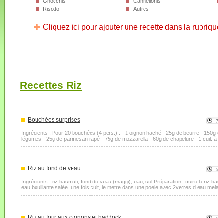
Gnocchis
Cannellonis
Risotto
Autres
Cliquez ici pour ajouter une recette dans la rubriqu
Recettes Riz
Bouchées surprises
Ingrédients : Pour 20 bouchées (4 pers.) : - 1 oignon haché - 25g de beurre - 150g d
légumes - 25g de parmesan rapé - 75g de mozzarella - 60g de chapelure - 1 cuil. à so
Riz au fond de veau
Ingrédients : riz basmati, fond de veau (maggi), eau, sel Préparation : cuire le riz 
eau bouillante salée. une fois cuit, le metre dans une poele avec 2verres d eau mela
Riz au four aux oignons et haddock