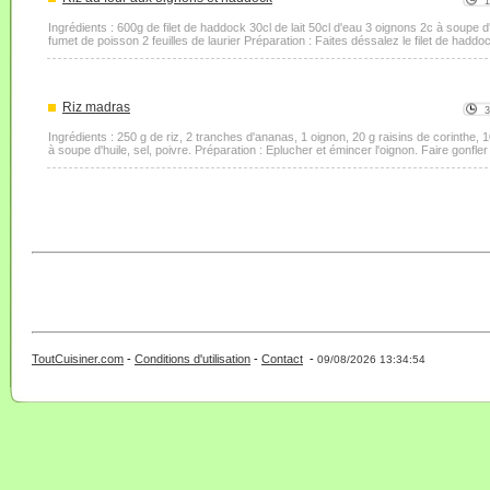
Ingrédients : 600g de filet de haddock 30cl de lait 50cl d'eau 3 oignons 2c à soupe d
fumet de poisson 2 feuilles de laurier Préparation : Faites déssalez le filet de haddoc
Riz madras
Ingrédients : 250 g de riz, 2 tranches d'ananas, 1 oignon, 20 g raisins de corinthe, 1
à soupe d'huile, sel, poivre. Préparation : Eplucher et émincer l'oignon. Faire gonfler 
ToutCuisiner.com
-
Conditions d'utilisation
-
Contact
-
- 0 - 11 -
09/08/2026 13:34:54