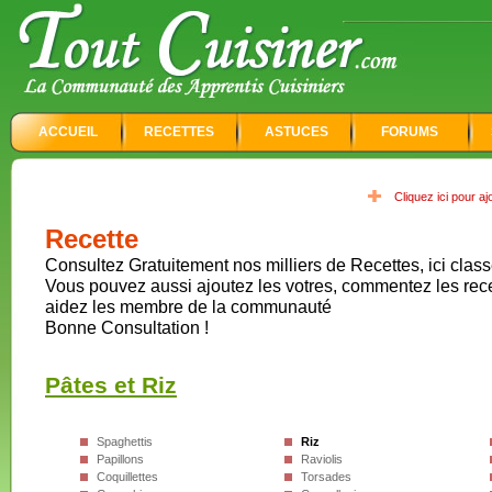
ACCUEIL
RECETTES
ASTUCES
FORUMS
Cliquez ici pour a
Recette
Consultez Gratuitement nos milliers de Recettes, ici class
Vous pouvez aussi ajoutez les votres, commentez les rec
aidez les membre de la communauté
Bonne Consultation !
Pâtes et Riz
Spaghettis
Riz
Papillons
Raviolis
Coquillettes
Torsades