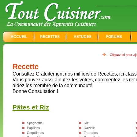
ACCUEIL
RECETTES
ASTUCES
FORUMS
Cliquez ici pour a
Recette
Consultez Gratuitement nos milliers de Recettes, ici class
Vous pouvez aussi ajoutez les votres, commentez les rec
aidez les membre de la communauté
Bonne Consultation !
Pâtes et Riz
Spaghettis
Riz
Papillons
Raviolis
Coquillettes
Torsades