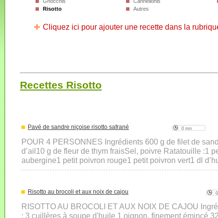
Gnocchis
Cannellonis
Risotto
Autres
Cliquez ici pour ajouter une recette dans la rubriqu
Recettes Risotto
Pavé de sandre niçoise risotto safrané
0 mn
POUR 4 PERSONNES Ingrédients 600 g de filet de sandre
d’ail10 g de fleur de thym fraisSel, poivre Ratatouille :1 p
aubergine1 petit poivron rouge1 petit poivron vert1 dl d’hu
Risotto au brocoli et aux noix de cajou
RISOTTO AU BROCOLI ET AUX NOIX DE CAJOU Ingrédie
: 3 cuillères à soupe d'huile 1 oignon, finement émincé 3