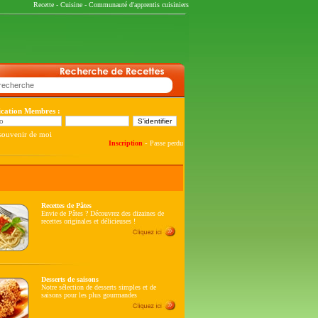
Recette
-
Cuisine
-
Communauté d'apprentis cuisiniers
fication Membres :
souvenir de moi
-
Inscription
Passe perdu
Recettes de Pâtes
Envie de Pâtes ? Découvrez des dizaines de
recettes originales et délicieuses !
Desserts de saisons
Notre sélection de desserts simples et de
saisons pour les plus gourmandes