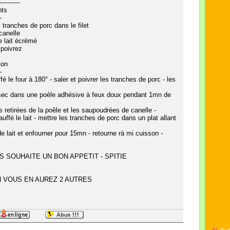
----------
nts
-
s tranches de porc dans le filet
canelle
 lait écrémé
 poivrez
ion
-
fé le four à 180° - saler et poivrer les tranches de porc - les
 sec dans une poèle adhésive à feux doux pendant 1mn de
es retirées de la poêle et les saupoudrées de canelle -
auffé le lait - mettre les tranches de porc dans un plat allant
de lait et enfourner pour 15mn - retourne rà mi cuisson -
S SOUHAITE UN BON APPETIT - SPITIE
 VOUS EN AUREZ 2 AUTRES