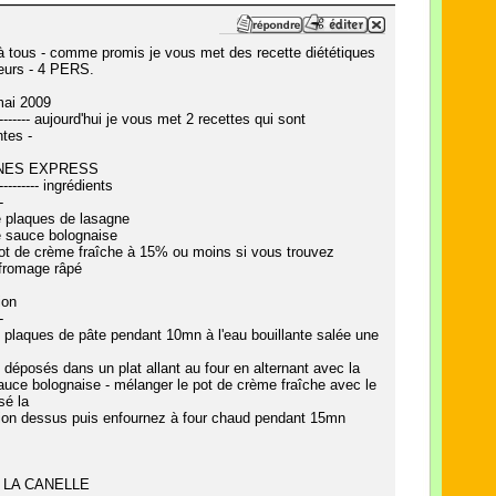
à tous - comme promis je vous met des recette diététiques
eurs - 4 PERS.
mai 2009
---------- aujourd'hui je vous met 2 recettes qui sont
tes -
NES EXPRESS
----------- ingrédients
-
e plaques de lasagne
e sauce bolognaise
pot de crème fraîche à 15% ou moins si vous trouvez
 fromage râpé
ion
-
s plaques de pâte pendant 10mn à l'eau bouillante salée une
s déposés dans un plat allant au four en alternant avec la
uce bolognaise - mélanger le pot de crème fraîche avec le
sé la
ion dessus puis enfournez à four chaud pendant 15mn
 LA CANELLE