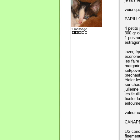
je fais 
voici qu
PAPILL
4 petits
1 message
300 gr d
1 poivro
estragon
laver, é
économe 
les fair
margarin
sel/povr
prechauf
étaler l
sur chac
julienne
les feui
ficeler 
enfourne
valeur c
CANAPE
1/2 conc
finement