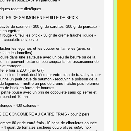
réponse à PAMELA57 en particulier -
elques recette dietéiques -
OTTES DE SAUMON EN FEUILLE DE BRICK
 pavés de saumon - 300 gr de carottes -300 gr de poireaux -
e courgettes -
n rouge - 8 feuilles brick - 30 gr de crème frâiche liquide -
 - ciboulette sel/poivre
plucher les légumes et les couper en lamelles (avec un
faite les lamelles)
e cuire dans une sauteuse avec un peu de beurre ou de la
e : ils peuvent rester un peu croquants les assaisonner de
e et estragon -
fé le four à 200° (ther 6/7)
es feuilles de brick doublées sur votre plan de travail y placer
unne un petit pavé de saumon - recouvrir le poisson de la
 de légumes - mettre un peu de crème fraîche puis refermer
lles de brick en forme de bourses -
la petite bouse avec un brin de coboulete sans op serrer et
r pendant 10 mn -
alorique - 430 calories -
 DE CONCOMBRE AU CARRE FRAIS - pour 2 pers.
ombre 80 gr de carré frais -10 brins de cibouletes coupée
 - 4 quart de tomates séchées ou5/6 olives ou5/6 noix