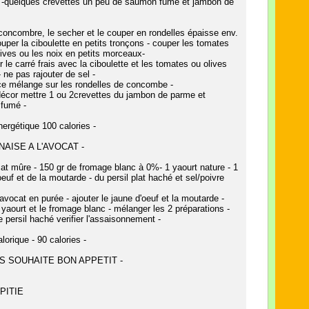
s -quelques crevettes un peu de saumon fumé et jambon de
 concombre, le secher et le couper en rondelles épaisse env.
uper la ciboulette en petits tronçons - couper les tomates
lives ou les noix en petits morceaux-
 le carré frais avec la ciboulette et les tomates ou olives
- ne pas rajouter de sel -
 ce mélange sur les rondelles de concombe -
décor mettre 1 ou 2crevettes du jambon de parme et
fumé -
nergétique 100 calories -
AISE A L'AVOCAT -
at mûre - 150 gr de fromage blanc à 0%- 1 yaourt nature - 1
oeuf et de la moutarde - du persil plat haché et sel/poivre
l'avocat en purée - ajouter le jaune d'oeuf et la moutarde -
e yaourt et le fromage blanc - mélanger les 2 préparations -
le persil haché verifier l'assaisonnement -
lorique - 90 calories -
S SOUHAITE BON APPETIT -
PITIE