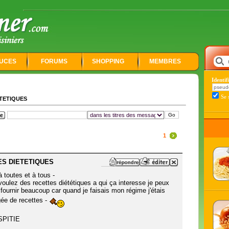
UCES
FORUMS
SHOPPING
MEMBRES
Identi
Se 
TETIQUES
1
S DIETETIQUES
à toutes et à tous -
voulez des recettes diététiques a qui ça interesse je peux
fournir beaucoup car quand je faisais mon régime j'étais
ée de recettes -
SPITIE