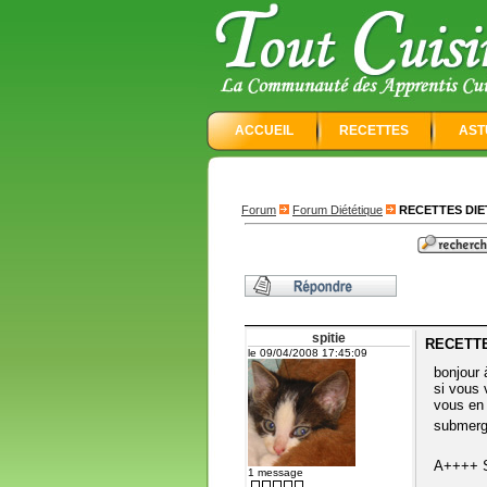
ACCUEIL
RECETTES
AST
Forum
Forum Diététique
RECETTES DIE
spitie
RECETTE
le 09/04/2008 17:45:09
bonjour 
si vous 
vous en 
submerg
A++++ 
1 message