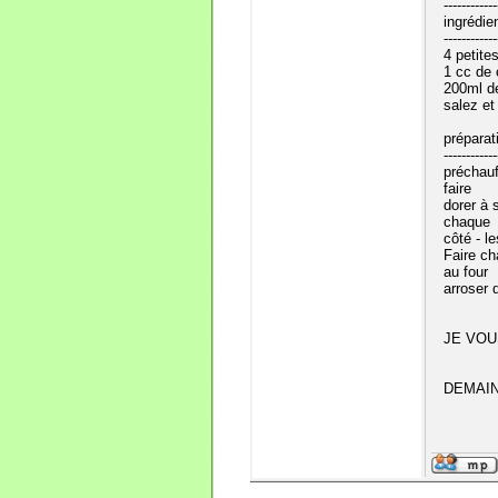
------------
ingrédie
------------
4 petite
1 cc de 
200ml de
salez et
préparat
------------
préchauf
faire
dorer à
chaque
côté - l
Faire ch
au four
arroser 
JE VOU
DEMAIN