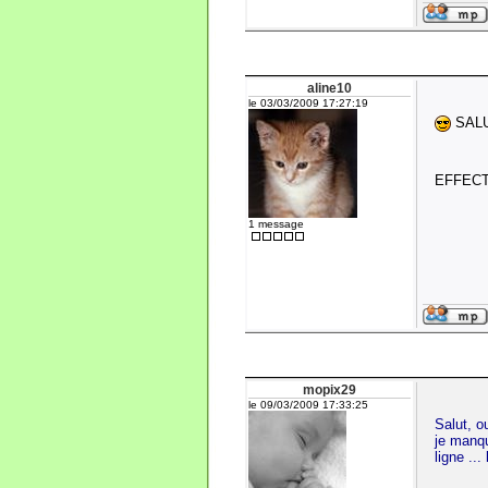
aline10
le 03/03/2009 17:27:19
SALUT 
EFFECTI
1 message
mopix29
le 09/03/2009 17:33:25
Salut, o
je manqu
ligne ...