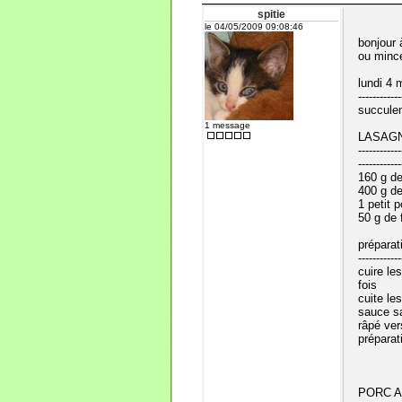
spitie
le 04/05/2009 09:08:46
bonjour 
ou minc
lundi 4 
---------
succulen
1 message
LASAG
----------
------------
160 g d
400 g d
1 petit 
50 g de
préparat
------------
cuire le
fois
cuite le
sauce sa
râpé ver
préparat
PORC A