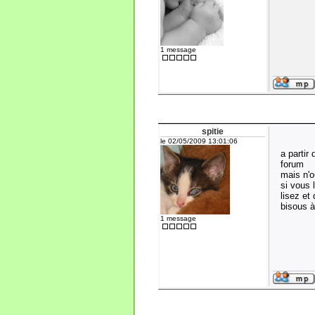
1 message
spitie
le 02/05/2009 13:01:06
a partir
forum
mais n'ou
si vous 
lisez et
bisous à
1 message