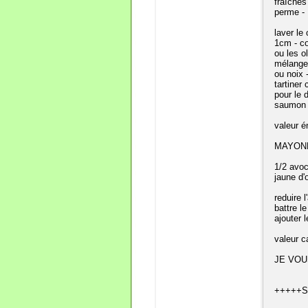
fraîche
perme -
laver le
1cm - co
ou les o
mélanger
ou noix 
tartiner
pour le 
saumon 
valeur é
MAYONN
1/2 avoc
jaune d'
reduire 
battre l
ajouter 
valeur ca
JE VOU
+++++S