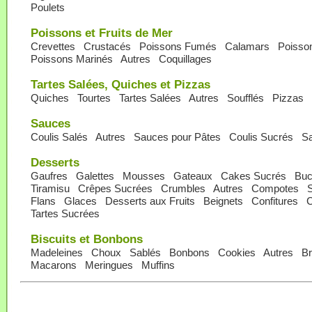
Poulets
Poissons et Fruits de Mer
Crevettes
Crustacés
Poissons Fumés
Calamars
Poisson
Poissons Marinés
Autres
Coquillages
Tartes Salées, Quiches et Pizzas
Quiches
Tourtes
Tartes Salées
Autres
Soufflés
Pizzas
Sauces
Coulis Salés
Autres
Sauces pour Pâtes
Coulis Sucrés
Sa
Desserts
Gaufres
Galettes
Mousses
Gateaux
Cakes Sucrés
Buc
Tiramisu
Crêpes Sucrées
Crumbles
Autres
Compotes
S
Flans
Glaces
Desserts aux Fruits
Beignets
Confitures
Tartes Sucrées
Biscuits et Bonbons
Madeleines
Choux
Sablés
Bonbons
Cookies
Autres
B
Macarons
Meringues
Muffins