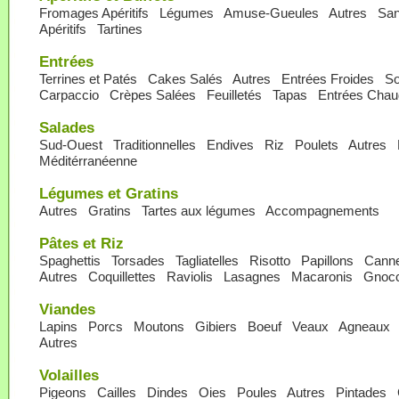
Fromages Apéritifs
Légumes
Amuse-Gueules
Autres
San
Apéritifs
Tartines
Entrées
Terrines et Patés
Cakes Salés
Autres
Entrées Froides
So
Carpaccio
Crèpes Salées
Feuilletés
Tapas
Entrées Cha
Salades
Sud-Ouest
Traditionnelles
Endives
Riz
Poulets
Autres
Méditérranéenne
Légumes et Gratins
Autres
Gratins
Tartes aux légumes
Accompagnements
Pâtes et Riz
Spaghettis
Torsades
Tagliatelles
Risotto
Papillons
Canne
Autres
Coquillettes
Raviolis
Lasagnes
Macaronis
Gnocc
Viandes
Lapins
Porcs
Moutons
Gibiers
Boeuf
Veaux
Agneaux
Autres
Volailles
Pigeons
Cailles
Dindes
Oies
Poules
Autres
Pintades