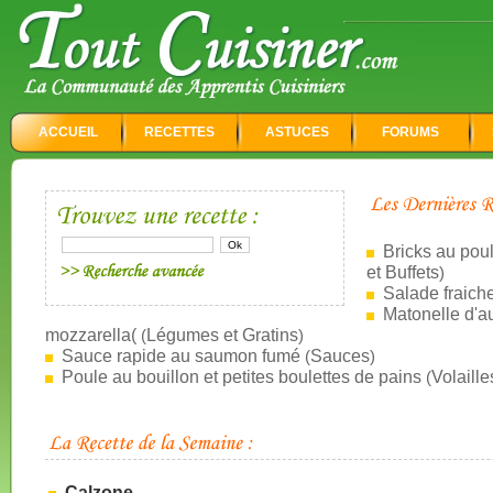
ACCUEIL
RECETTES
ASTUCES
FORUMS
Bricks au poule
et Buffets
)
Salade fraich
Matonelle d'a
mozzarella(
Légumes et Gratins
(
)
Sauce rapide au saumon fumé
Sauces
(
)
Poule au bouillon et petites boulettes de pains
Volaille
(
Calzone