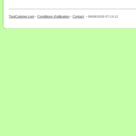
ToutCuisiner.com
-
Conditions d'utilisation
-
Contact
-
- 0 - 11 -
09/08/2026 07:13:12