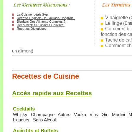
La Cuisine Idéale Svp
Vinaigrette
(
Recette Originale De Goulash Hongrois
Bienfaits Des Aliments Congelés ?
Le linge
(
Ent
Découvertes Culinaires Chioises
Comment bien
Recettes Dietetiques
fonction des ca
Tache de ca
Comment cho
un aliment
)
Recettes de Cuisine
Accès rapide aux Recettes
Cocktails
Whisky
Champagne
Autres
Vodka
Vins
Gin
Martini
M
Liqueurs
Sans Alcool
Apéritifs et Buffets