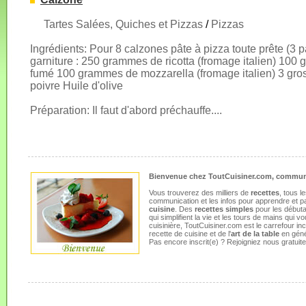
Tartes Salées, Quiches et Pizzas
/
Pizzas
Ingrédients: Pour 8 calzones pâte à pizza toute prête (3 
garniture : 250 grammes de ricotta (fromage italien) 10
fumé 100 grammes de mozzarella (fromage italien) 3 gro
poivre Huile d'olive
Préparation: Il faut d'abord préchauffe....
Bienvenue chez ToutCuisiner.com, communa
Vous trouverez des milliers de
recettes
, tous l
communication et les infos pour apprendre et p
cuisine
. Des
recettes simples
pour les débuta
qui simplifient la vie et les tours de mains qui
cuisinière, ToutCuisiner.com est le carrefour i
recette de cuisine et de l'
art de la table
en géné
Pas encore inscrit(e) ? Rejoigniez nous gratui