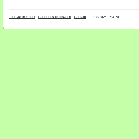
ToutCuisiner.com
-
Conditions d'utilisation
-
Contact
-
- 0 - 11 -
10/08/2026 06:41:08