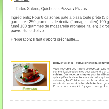
Tartes Salées, Quiches et Pizzas
/
Pizzas
Ingrédients: Pour 8 calzones pâte à pizza toute prête (3 
garniture : 250 grammes de ricotta (fromage italien) 10
fumé 100 grammes de mozzarella (fromage italien) 3 gro
poivre Huile d'olive
Préparation: Il faut d'abord préchauffe....
Bienvenue chez ToutCuisiner.com, communa
Vous trouverez des milliers de
recettes
, tous l
communication et les infos pour apprendre et p
cuisine
. Des
recettes simples
pour les débuta
qui simplifient la vie et les tours de mains qui
cuisinière, ToutCuisiner.com est le carrefour i
recette de cuisine et de l'
art de la table
en géné
Pas encore inscrit(e) ? Rejoigniez nous gratui