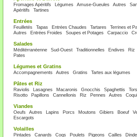
Fromages Apéritifs
Légumes
Amuse-Gueules
Autres
San
Apéritifs
Tartines
Entrées
Feuilletés
Tapas
Entrées Chaudes
Tartares
Terrines et P
Autres
Entrées Froides
Soupes et Potages
Carpaccio
Cr
Salades
Méditérranéenne
Sud-Ouest
Traditionnelles
Endives
Riz
Pates
Légumes et Gratins
Accompagnements
Autres
Gratins
Tartes aux légumes
Pâtes et Riz
Raviolis
Lasagnes
Macaronis
Gnocchis
Spaghettis
Tor
Risotto
Papillons
Cannellonis
Riz
Pennes
Autres
Coqui
Viandes
Oeufs
Autres
Lapins
Porcs
Moutons
Gibiers
Boeuf
V
Escargots
Volailles
Pintades
Canards
Coqs
Poulets
Pigeons
Cailles
Dind