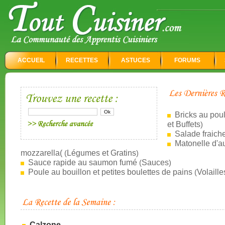
ACCUEIL
RECETTES
ASTUCES
FORUMS
Bricks au poule
et Buffets
)
Salade fraich
Matonelle d'a
mozzarella(
Légumes et Gratins
(
)
Sauce rapide au saumon fumé
Sauces
(
)
Poule au bouillon et petites boulettes de pains
Volaille
(
Calzone