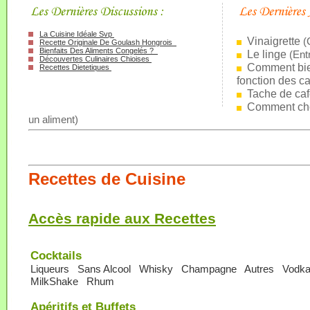
La Cuisine Idéale Svp
Vinaigrette
(
Recette Originale De Goulash Hongrois
Bienfaits Des Aliments Congelés ?
Le linge
(
Ent
Découvertes Culinaires Chioises
Comment bien
Recettes Dietetiques
fonction des ca
Tache de ca
Comment cho
un aliment
)
Recettes de Cuisine
Accès rapide aux Recettes
Cocktails
Liqueurs
Sans Alcool
Whisky
Champagne
Autres
Vodk
MilkShake
Rhum
Apéritifs et Buffets