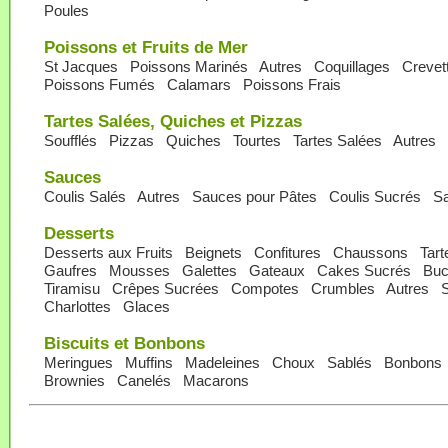
Poules
Poissons et Fruits de Mer
St Jacques
Poissons Marinés
Autres
Coquillages
Crevet
Poissons Fumés
Calamars
Poissons Frais
Tartes Salées, Quiches et Pizzas
Soufflés
Pizzas
Quiches
Tourtes
Tartes Salées
Autres
Sauces
Coulis Salés
Autres
Sauces pour Pâtes
Coulis Sucrés
Sa
Desserts
Desserts aux Fruits
Beignets
Confitures
Chaussons
Tar
Gaufres
Mousses
Galettes
Gateaux
Cakes Sucrés
Buc
Tiramisu
Crêpes Sucrées
Compotes
Crumbles
Autres
S
Charlottes
Glaces
Biscuits et Bonbons
Meringues
Muffins
Madeleines
Choux
Sablés
Bonbons
Brownies
Canelés
Macarons