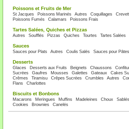
Poissons et Fruits de Mer
St Jacques
Poissons Marinés
Autres
Coquillages
Crevet
Poissons Fumés
Calamars
Poissons Frais
Tartes Salées, Quiches et Pizzas
Autres
Soufflés
Pizzas
Quiches
Tourtes
Tartes Salées
Sauces
Sauces pour Plats
Autres
Coulis Salés
Sauces pour Pâte
Desserts
Glaces
Desserts aux Fruits
Beignets
Chaussons
Confitu
Sucrées
Gaufres
Mousses
Galettes
Gateaux
Cakes Su
Crêmes
Tiramisu
Crêpes Sucrées
Crumbles
Autres
Co
Flans
Charlottes
Biscuits et Bonbons
Macarons
Meringues
Muffins
Madeleines
Choux
Sablé
Cookies
Brownies
Canelés