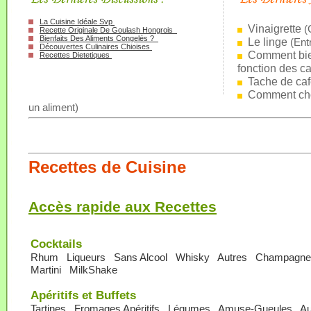
La Cuisine Idéale Svp
Vinaigrette
(
Recette Originale De Goulash Hongrois
Bienfaits Des Aliments Congelés ?
Le linge
(
Ent
Découvertes Culinaires Chioises
Comment bien
Recettes Dietetiques
fonction des ca
Tache de ca
Comment cho
un aliment
)
Recettes de Cuisine
Accès rapide aux Recettes
Cocktails
Rhum
Liqueurs
Sans Alcool
Whisky
Autres
Champagne
Martini
MilkShake
Apéritifs et Buffets
Tartines
Fromages Apéritifs
Légumes
Amuse-Gueules
Au