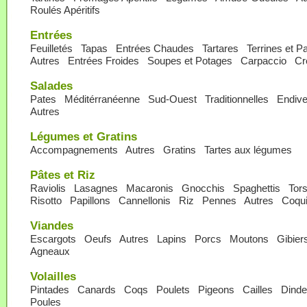
Roulés Apéritifs
Entrées
Feuilletés
Tapas
Entrées Chaudes
Tartares
Terrines et P
Autres
Entrées Froides
Soupes et Potages
Carpaccio
Cr
Salades
Pates
Méditérranéenne
Sud-Ouest
Traditionnelles
Endiv
Autres
Légumes et Gratins
Accompagnements
Autres
Gratins
Tartes aux légumes
Pâtes et Riz
Raviolis
Lasagnes
Macaronis
Gnocchis
Spaghettis
Tor
Risotto
Papillons
Cannellonis
Riz
Pennes
Autres
Coqui
Viandes
Escargots
Oeufs
Autres
Lapins
Porcs
Moutons
Gibier
Agneaux
Volailles
Pintades
Canards
Coqs
Poulets
Pigeons
Cailles
Dind
Poules