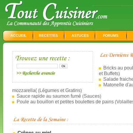
ACCUEIL
RECETTES
ASTUCES
FORUMS
Bricks au poule
et Buffets
)
Salade fraich
Matonelle d'a
mozzarella(
Légumes et Gratins
(
)
Sauce rapide au saumon fumé
Sauces
(
)
Poule au bouillon et petites boulettes de pains
Volaille
(
Crêpes au miel