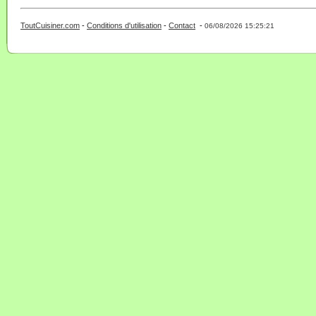
ToutCuisiner.com
-
Conditions d'utilisation
-
Contact
-
- 0 - 11 -
06/08/2026 15:25:21