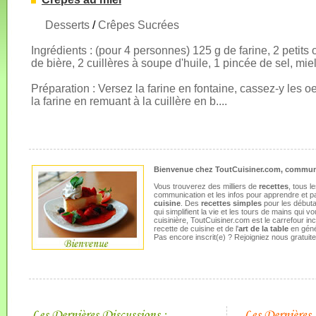
Desserts
/
Crêpes Sucrées
Ingrédients : (pour 4 personnes) 125 g de farine, 2 petits oe
de bière, 2 cuillères à soupe d'huile, 1 pincée de sel, miel
Préparation : Versez la farine en fontaine, cassez-y les o
la farine en remuant à la cuillère en b....
Bienvenue chez ToutCuisiner.com, communa
Vous trouverez des milliers de
recettes
, tous l
communication et les infos pour apprendre et p
cuisine
. Des
recettes simples
pour les débuta
qui simplifient la vie et les tours de mains qui
cuisinière, ToutCuisiner.com est le carrefour i
recette de cuisine et de l'
art de la table
en géné
Pas encore inscrit(e) ? Rejoigniez nous gratui