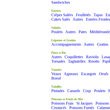
Sandwiches
Entrées
Crèpes Salées
Feuilletés
Tapas
En
Cakes Salés
Autres
Entrées Froides
Salades
Poulets
Autres
Pates
Méditérrané
Légumes et Gratins
Accompagnements
Autres
Gratins
Pâtes et Riz
Autres
Coquillettes
Raviolis
Lasa
Torsades
Tagliatelles
Risotto
Papi
Viandes
Veaux
Agneaux
Escargots
Oeufs
Boeuf
Volailles
Pintades
Canards
Coqs
Poulets
P
Poissons et Fruits de Mer
Poissons Frais
St Jacques
Poissons
Crustacés
Poissons Fumés
Calamar