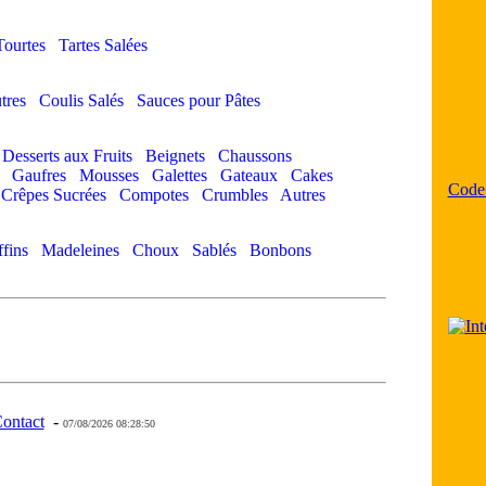
Tourtes
Tartes Salées
tres
Coulis Salés
Sauces pour Pâtes
Desserts aux Fruits
Beignets
Chaussons
Gaufres
Mousses
Galettes
Gateaux
Cakes
Code
Crêpes Sucrées
Compotes
Crumbles
Autres
fins
Madeleines
Choux
Sablés
Bonbons
ontact
-
- 0 - 11 -
07/08/2026 08:28:50