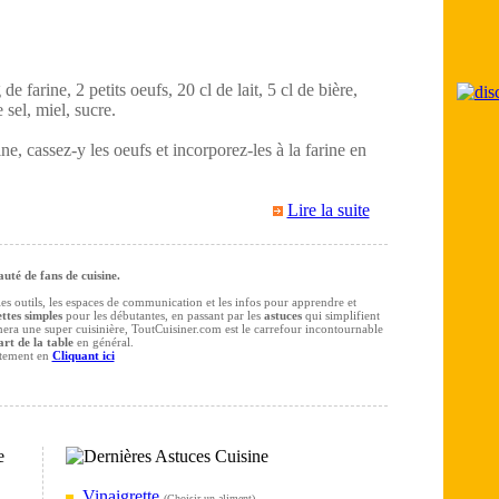
e farine, 2 petits oeufs, 20 cl de lait, 5 cl de bière,
 sel, miel, sucre.
ne, cassez-y les oeufs et incorporez-les à la farine en
Lire la suite
té de fans de cuisine.
 les outils, les espaces de communication et les infos pour apprendre et
ttes simples
pour les débutantes, en passant par les
astuces
qui simplifient
rmera une super cuisinière, ToutCuisiner.com est le carrefour incontournable
art de la table
en général.
itement en
Cliquant ici
Vinaigrette
(
Choisir un aliment
)