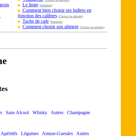
grois
Le linge
(
Entretien
)
Comment bien choisir ses huîtres en
?
fonction des calibres
(
Choisir un aliment
)
Tache de cafe
(
Entretien
)
Comment choisir son aliment
(
Choisir un aliment
)
ne
tes
s
Sans Alcool
Whisky
Autres
Champagne
Apéritifs
Légumes
Amuse-Gueules
Autres