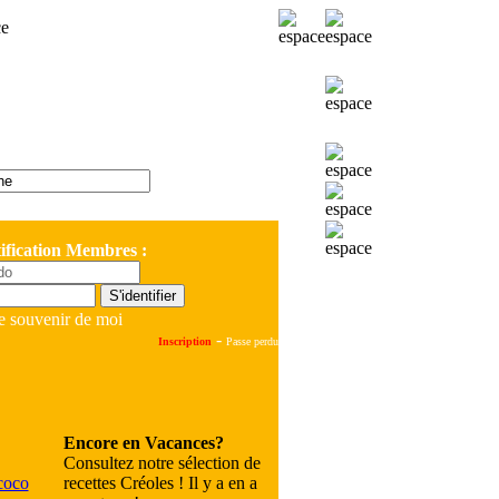
ification Membres :
e souvenir de moi
-
Inscription
Passe perdu
Encore en Vacances?
Consultez notre sélection de
recettes Créoles ! Il y a en a