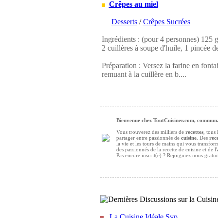
Crêpes au miel
Desserts
/
Crêpes Sucrées
Ingrédients : (pour 4 personnes) 125 g d
2 cuillères à soupe d'huile, 1 pincée de
Préparation : Versez la farine en fontai
remuant à la cuillère en b....
Bienvenue chez ToutCuisiner.com, communau
Vous trouverez des milliers de
recettes
, tous
partager entre passionnés de
cuisine
. Des
rece
la vie et les tours de mains qui vous transfo
des passionnés de la recette de cuisine et de l'
Pas encore inscrit(e) ? Rejoigniez nous gratu
La Cuisine Idéale Svp