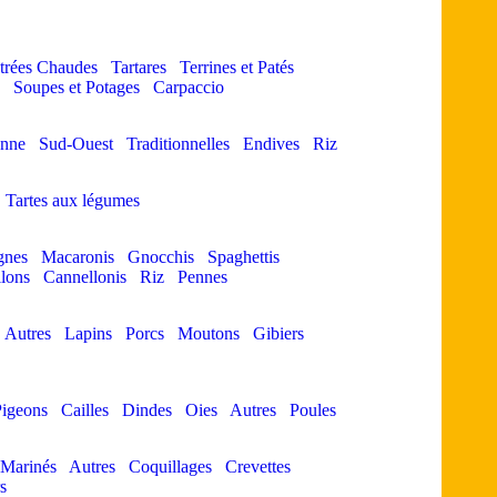
trées Chaudes
Tartares
Terrines et Patés
Soupes et Potages
Carpaccio
enne
Sud-Ouest
Traditionnelles
Endives
Riz
Tartes aux légumes
gnes
Macaronis
Gnocchis
Spaghettis
llons
Cannellonis
Riz
Pennes
Autres
Lapins
Porcs
Moutons
Gibiers
igeons
Cailles
Dindes
Oies
Autres
Poules
 Marinés
Autres
Coquillages
Crevettes
s