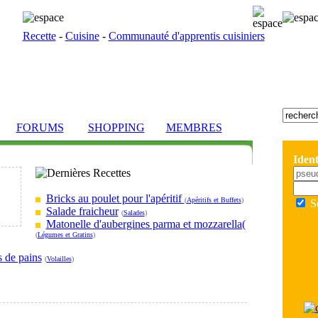
Recette
-
Cuisine
-
Communauté d'apprentis cuisiniers
FORUMS
SHOPPING
MEMBRES
Ident
Bricks au poulet pour l'apéritif
(
Apéritifs et Buffets
)
S
Salade fraicheur
(
Salades
)
Matonelle d'aubergines parma et mozzarella(
(
Légumes et Gratins
)
s de pains
(
Volailles
)