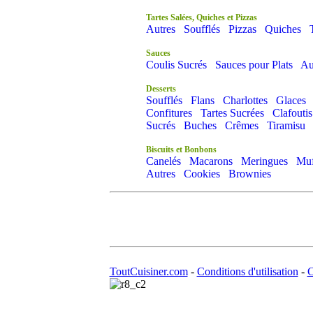
Tartes Salées, Quiches et Pizzas
Autres
Soufflés
Pizzas
Quiches
Sauces
Coulis Sucrés
Sauces pour Plats
Au
Desserts
Soufflés
Flans
Charlottes
Glaces
Confitures
Tartes Sucrées
Clafoutis
Sucrés
Buches
Crêmes
Tiramisu
Biscuits et Bonbons
Canelés
Macarons
Meringues
Muf
Autres
Cookies
Brownies
ToutCuisiner.com
-
Conditions d'utilisation
-
C