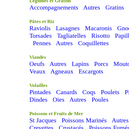
Légumes et Gratins
Accompagnements
Autres
Gratins
Pâtes et Riz
Raviolis
Lasagnes
Macaronis
Gno
Torsades
Tagliatelles
Risotto
Papil
Pennes
Autres
Coquillettes
Viandes
Oeufs
Autres
Lapins
Porcs
Mout
Veaux
Agneaux
Escargots
Volailles
Pintades
Canards
Coqs
Poulets
P
Dindes
Oies
Autres
Poules
Poissons et Fruits de Mer
St Jacques
Poissons Marinés
Autres
Crevettes
Crustacés
Poissons Fumé