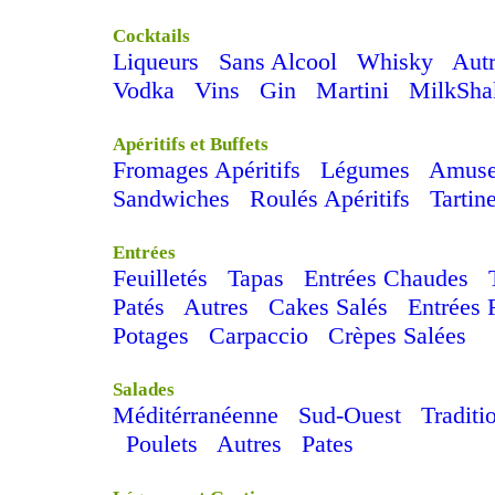
Cocktails
Liqueurs
Sans Alcool
Whisky
Aut
Vodka
Vins
Gin
Martini
MilkSha
Apéritifs et Buffets
Fromages Apéritifs
Légumes
Amuse
Sandwiches
Roulés Apéritifs
Tartin
Entrées
Feuilletés
Tapas
Entrées Chaudes
Patés
Autres
Cakes Salés
Entrées 
Potages
Carpaccio
Crèpes Salées
Salades
Méditérranéenne
Sud-Ouest
Traditi
Poulets
Autres
Pates