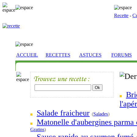
Recette
-
Cu
ACCUEIL
RECETTES
ASTUCES
FORUMS
Bri
l'apér
Salade fraicheur
(
Salades
)
Matonelle d'aubergines parma 
Gratins
)
Sauce rapide au saumon fumé