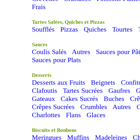
Frais
Tartes Salées, Quiches et Pizzas
Soufflés
Pizzas
Quiches
Tourtes
Sauces
Coulis Salés
Autres
Sauces pour Pâ
Sauces pour Plats
Desserts
Desserts aux Fruits
Beignets
Confit
Clafoutis
Tartes Sucrées
Gaufres
G
Gateaux
Cakes Sucrés
Buches
Cr
Crêpes Sucrées
Crumbles
Autres
Charlottes
Flans
Glaces
Biscuits et Bonbons
Meringues
Muffins
Madeleines
C