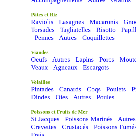
Pâtes et Riz
Raviolis
Lasagnes
Macaronis
Gno
Torsades
Tagliatelles
Risotto
Papil
Pennes
Autres
Coquillettes
Viandes
Oeufs
Autres
Lapins
Porcs
Mout
Veaux
Agneaux
Escargots
Volailles
Pintades
Canards
Coqs
Poulets
P
Dindes
Oies
Autres
Poules
Poissons et Fruits de Mer
St Jacques
Poissons Marinés
Autres
Crevettes
Crustacés
Poissons Fumé
Frais