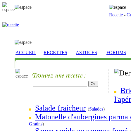
Recette
-
Cu
ACCUEIL
RECETTES
ASTUCES
FORUMS
Bri
l'apér
Salade fraicheur
(
Salades
)
Matonelle d'aubergines parma 
Gratins
)
Sauce rapide au saumon fumé