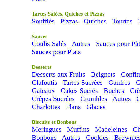
Tartes Salées, Quiches et Pizzas
Soufflés
Pizzas
Quiches
Tourtes
Sauces
Coulis Salés
Autres
Sauces pour Pâ
Sauces pour Plats
Desserts
Desserts aux Fruits
Beignets
Confit
Clafoutis
Tartes Sucrées
Gaufres
G
Gateaux
Cakes Sucrés
Buches
Cr
Crêpes Sucrées
Crumbles
Autres
Charlottes
Flans
Glaces
Biscuits et Bonbons
Meringues
Muffins
Madeleines
C
Bonbons
Autres
Cookies
Brownie