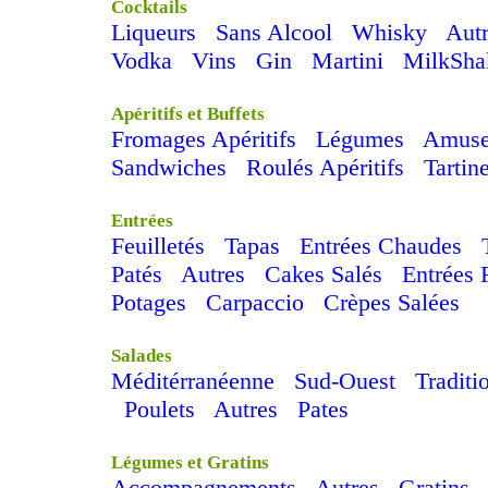
Cocktails
Liqueurs
Sans Alcool
Whisky
Aut
Vodka
Vins
Gin
Martini
MilkSha
Apéritifs et Buffets
Fromages Apéritifs
Légumes
Amuse
Sandwiches
Roulés Apéritifs
Tartin
Entrées
Feuilletés
Tapas
Entrées Chaudes
Patés
Autres
Cakes Salés
Entrées 
Potages
Carpaccio
Crèpes Salées
Salades
Méditérranéenne
Sud-Ouest
Traditi
Poulets
Autres
Pates
Légumes et Gratins
Accompagnements
Autres
Gratins