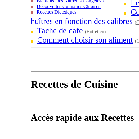
Bienfaits Des Aliments Congelés ?
Le
Découvertes Culinaires Chioises
Co
Recettes Dietetiques
huîtres en fonction des calibres
(
C
Tache de cafe
(
Entretien
)
Comment choisir son aliment
(
C
Recettes de Cuisine
Accès rapide aux Recettes