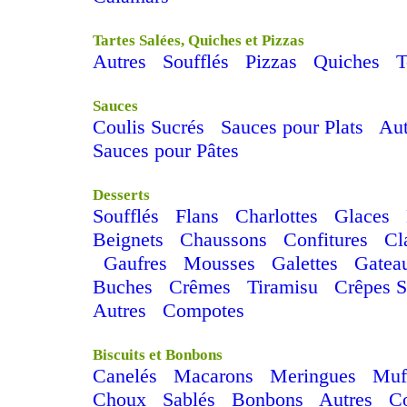
Tartes Salées, Quiches et Pizzas
Autres
Soufflés
Pizzas
Quiches
T
Sauces
Coulis Sucrés
Sauces pour Plats
Aut
Sauces pour Pâtes
Desserts
Soufflés
Flans
Charlottes
Glaces
Beignets
Chaussons
Confitures
Cl
Gaufres
Mousses
Galettes
Gatea
Buches
Crêmes
Tiramisu
Crêpes S
Autres
Compotes
Biscuits et Bonbons
Canelés
Macarons
Meringues
Muf
Choux
Sablés
Bonbons
Autres
C