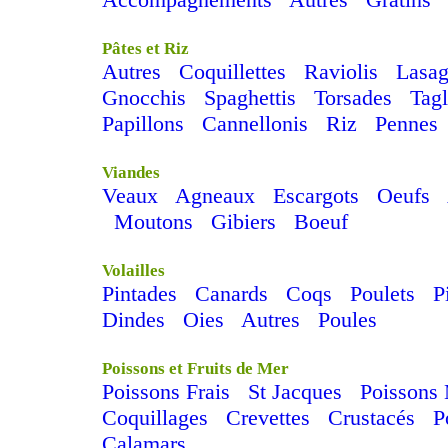
Pâtes et Riz
Autres
Coquillettes
Raviolis
Lasag
Gnocchis
Spaghettis
Torsades
Tagl
Papillons
Cannellonis
Riz
Pennes
Viandes
Veaux
Agneaux
Escargots
Oeufs
Moutons
Gibiers
Boeuf
Volailles
Pintades
Canards
Coqs
Poulets
P
Dindes
Oies
Autres
Poules
Poissons et Fruits de Mer
Poissons Frais
St Jacques
Poissons
Coquillages
Crevettes
Crustacés
P
Calamars