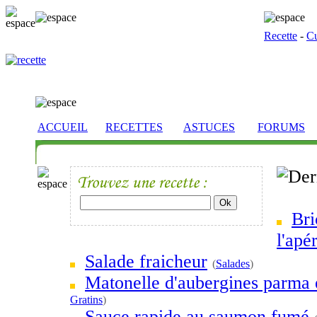
Recette
-
Cu
ACCUEIL
RECETTES
ASTUCES
FORUMS
Bri
l'apér
Salade fraicheur
(
Salades
)
Matonelle d'aubergines parma 
Gratins
)
Sauce rapide au saumon fumé