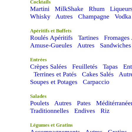
Cocktails
Martini
MilkShake
Rhum
Liqueur
Whisky
Autres
Champagne
Vodka
Apéritifs et Buffets
Roulés Apéritifs
Tartines
Fromages A
Amuse-Gueules
Autres
Sandwiches
Entrées
Crèpes Salées
Feuilletés
Tapas
Ent
Terrines et Patés
Cakes Salés
Autr
Soupes et Potages
Carpaccio
Salades
Poulets
Autres
Pates
Méditérranée
Traditionnelles
Endives
Riz
Légumes et Gratins
Accompagnements
Autres
Gratins