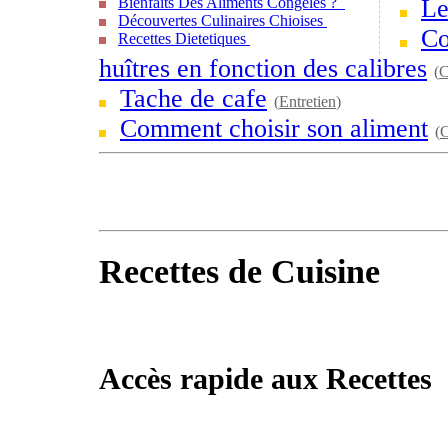
Bienfaits Des Aliments Congelés ?
Le
Découvertes Culinaires Chioises
Co
Recettes Dietetiques
huîtres en fonction des calibres
(
C
Tache de cafe
(
Entretien
)
Comment choisir son aliment
(
C
Recettes de Cuisine
Accès rapide aux Recettes