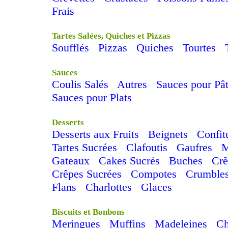
Frais
Tartes Salées, Quiches et Pizzas
Soufflés
Pizzas
Quiches
Tourtes
Sauces
Coulis Salés
Autres
Sauces pour Pâ
Sauces pour Plats
Desserts
Desserts aux Fruits
Beignets
Confit
Tartes Sucrées
Clafoutis
Gaufres
M
Gateaux
Cakes Sucrés
Buches
Cr
Crêpes Sucrées
Compotes
Crumble
Flans
Charlottes
Glaces
Biscuits et Bonbons
Meringues
Muffins
Madeleines
C