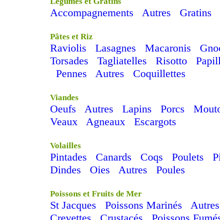
Légumes et Gratins
Accompagnements
Autres
Gratins
Pâtes et Riz
Raviolis
Lasagnes
Macaronis
Gno
Torsades
Tagliatelles
Risotto
Papil
Pennes
Autres
Coquillettes
Viandes
Oeufs
Autres
Lapins
Porcs
Mout
Veaux
Agneaux
Escargots
Volailles
Pintades
Canards
Coqs
Poulets
P
Dindes
Oies
Autres
Poules
Poissons et Fruits de Mer
St Jacques
Poissons Marinés
Autres
Crevettes
Crustacés
Poissons Fumé