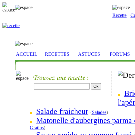
Recette
-
Cu
ACCUEIL
RECETTES
ASTUCES
FORUMS
Bri
l'apér
Salade fraicheur
(
Salades
)
Matonelle d'aubergines parma 
Gratins
)
Sauce rapide au saumon fumé