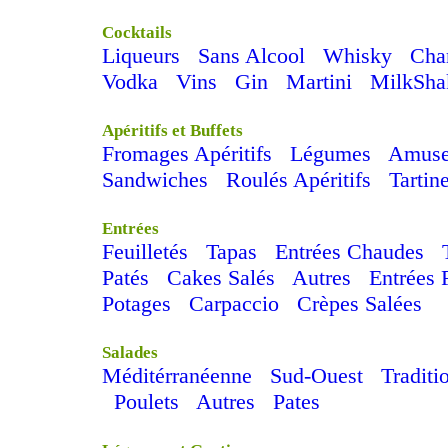
Cocktails
Liqueurs
Sans Alcool
Whisky
Cha
Vodka
Vins
Gin
Martini
MilkSha
Apéritifs et Buffets
Fromages Apéritifs
Légumes
Amuse
Sandwiches
Roulés Apéritifs
Tartin
Entrées
Feuilletés
Tapas
Entrées Chaudes
Patés
Cakes Salés
Autres
Entrées 
Potages
Carpaccio
Crèpes Salées
Salades
Méditérranéenne
Sud-Ouest
Traditi
Poulets
Autres
Pates