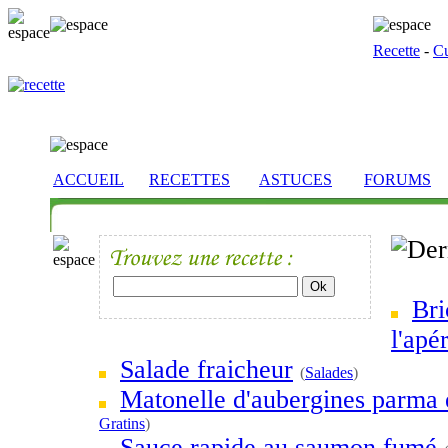
Recette
-
Cu
ACCUEIL
RECETTES
ASTUCES
FORUMS
Bri
l'apér
Salade fraicheur
(
Salades
)
Matonelle d'aubergines parma 
Gratins
)
Sauce rapide au saumon fumé