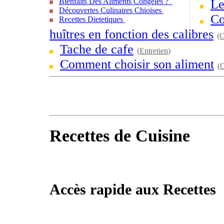
Bienfaits Des Aliments Congelés ?
Le
Découvertes Culinaires Chioises
Co
Recettes Dietetiques
huîtres en fonction des calibres
(
C
Tache de cafe
(
Entretien
)
Comment choisir son aliment
(
C
Recettes de Cuisine
Accès rapide aux Recettes