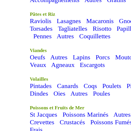
Pâtes et Riz
Raviolis
Lasagnes
Macaronis
Gno
Torsades
Tagliatelles
Risotto
Papil
Pennes
Autres
Coquillettes
Viandes
Oeufs
Autres
Lapins
Porcs
Mout
Veaux
Agneaux
Escargots
Volailles
Pintades
Canards
Coqs
Poulets
P
Dindes
Oies
Autres
Poules
Poissons et Fruits de Mer
St Jacques
Poissons Marinés
Autres
Crevettes
Crustacés
Poissons Fumé
Frais