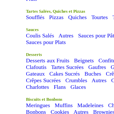
Tartes Salées, Quiches et Pizzas
Soufflés
Pizzas
Quiches
Tourtes
Sauces
Coulis Salés
Autres
Sauces pour Pâ
Sauces pour Plats
Desserts
Desserts aux Fruits
Beignets
Confit
Clafoutis
Tartes Sucrées
Gaufres
G
Gateaux
Cakes Sucrés
Buches
Cr
Crêpes Sucrées
Crumbles
Autres
Charlottes
Flans
Glaces
Biscuits et Bonbons
Meringues
Muffins
Madeleines
C
Bonbons
Cookies
Autres
Brownie