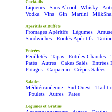
Cocktails
Liqueurs
Sans Alcool
Whisky
Aut
Vodka
Vins
Gin
Martini
MilkSha
Apéritifs et Buffets
Fromages Apéritifs
Légumes
Amuse
Sandwiches
Roulés Apéritifs
Tartin
Entrées
Feuilletés
Tapas
Entrées Chaudes
Patés
Autres
Cakes Salés
Entrées 
Potages
Carpaccio
Crèpes Salées
Salades
Méditérranéenne
Sud-Ouest
Traditi
Poulets
Autres
Pates
Légumes et Gratins
Accompagnements
Autres
Gratins