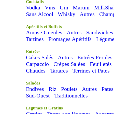
Cocktails
Vodka
Vins
Gin
Martini
MilkSha
Sans Alcool
Whisky
Autres
Cham
Apéritifs et Buffets
Amuse-Gueules
Autres
Sandwiches
Tartines
Fromages Apéritifs
Légume
Entrées
Cakes Salés
Autres
Entrées Froides
Carpaccio
Crèpes Salées
Feuilletés
Chaudes
Tartares
Terrines et Patés
Salades
Endives
Riz
Poulets
Autres
Pates
Sud-Ouest
Traditionnelles
Légumes et Gratins
Gratins
Tartes aux légumes
Accomp