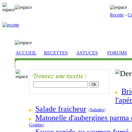
Recette
-
Cu
ACCUEIL
RECETTES
ASTUCES
FORUMS
Bri
l'apér
Salade fraicheur
(
Salades
)
Matonelle d'aubergines parma 
Gratins
)
Sauce rapide au saumon fumé