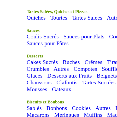
Tartes Salées, Quiches et Pizzas
Quiches
Tourtes
Tartes Salées
Aut
Sauces
Coulis Sucrés
Sauces pour Plats
Cou
Sauces pour Pâtes
Desserts
Cakes Sucrés
Buches
Crêmes
Tir
Crumbles
Autres
Compotes
Souffl
Glaces
Desserts aux Fruits
Beignets
Chaussons
Clafoutis
Tartes Sucrées
Mousses
Gateaux
Biscuits et Bonbons
Sablés
Bonbons
Cookies
Autres
Macarons
Meringues
Muffins
Mad