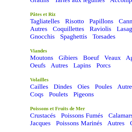
Pâtes et Riz
Tagliatelles
Risotto
Papillons
Cann
Autres
Coquillettes
Raviolis
Lasag
Gnocchis
Spaghettis
Torsades
Viandes
Moutons
Gibiers
Boeuf
Veaux
A
Oeufs
Autres
Lapins
Porcs
Volailles
Cailles
Dindes
Oies
Poules
Autre
Coqs
Poulets
Pigeons
Poissons et Fruits de Mer
Crustacés
Poissons Fumés
Calamar
Jacques
Poissons Marinés
Autres