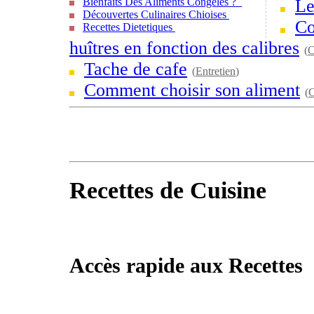
Bienfaits Des Aliments Congelés ?
Le
Découvertes Culinaires Chioises
Co
Recettes Dietetiques
huîtres en fonction des calibres
(
C
Tache de cafe
(
Entretien
)
Comment choisir son aliment
(
C
Recettes de Cuisine
Accès rapide aux Recettes