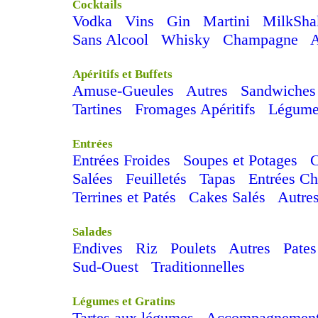
Cocktails
Vodka
Vins
Gin
Martini
MilkSha
Sans Alcool
Whisky
Champagne
A
Apéritifs et Buffets
Amuse-Gueules
Autres
Sandwiches
Tartines
Fromages Apéritifs
Légume
Entrées
Entrées Froides
Soupes et Potages
C
Salées
Feuilletés
Tapas
Entrées C
Terrines et Patés
Cakes Salés
Autre
Salades
Endives
Riz
Poulets
Autres
Pates
Sud-Ouest
Traditionnelles
Légumes et Gratins
Tartes aux légumes
Accompagnemen