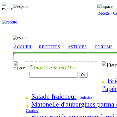
Recette
-
Cu
ACCUEIL
RECETTES
ASTUCES
FORUMS
Bri
l'apér
Salade fraicheur
(
Salades
)
Matonelle d'aubergines parma 
Gratins
)
Sauce rapide au saumon fumé