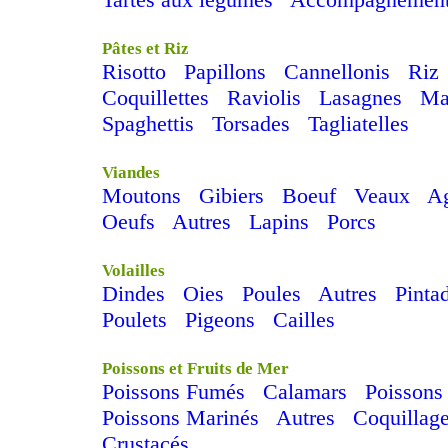
Pâtes et Riz
Risotto
Papillons
Cannellonis
Riz
Coquillettes
Raviolis
Lasagnes
Ma
Spaghettis
Torsades
Tagliatelles
Viandes
Moutons
Gibiers
Boeuf
Veaux
A
Oeufs
Autres
Lapins
Porcs
Volailles
Dindes
Oies
Poules
Autres
Pinta
Poulets
Pigeons
Cailles
Poissons et Fruits de Mer
Poissons Fumés
Calamars
Poissons 
Poissons Marinés
Autres
Coquillag
Crustacés