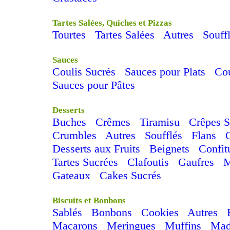
Tartes Salées, Quiches et Pizzas
Tourtes
Tartes Salées
Autres
Souff
Sauces
Coulis Sucrés
Sauces pour Plats
Cou
Sauces pour Pâtes
Desserts
Buches
Crêmes
Tiramisu
Crêpes S
Crumbles
Autres
Soufflés
Flans
Desserts aux Fruits
Beignets
Confit
Tartes Sucrées
Clafoutis
Gaufres
M
Gateaux
Cakes Sucrés
Biscuits et Bonbons
Sablés
Bonbons
Cookies
Autres
Macarons
Meringues
Muffins
Mad