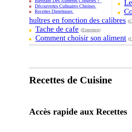
Bienfaits Des Aliments Congelés ?
Le
Découvertes Culinaires Chioises
Co
Recettes Dietetiques
huîtres en fonction des calibres
(
C
Tache de cafe
(
Entretien
)
Comment choisir son aliment
(
C
Recettes de Cuisine
Accès rapide aux Recettes