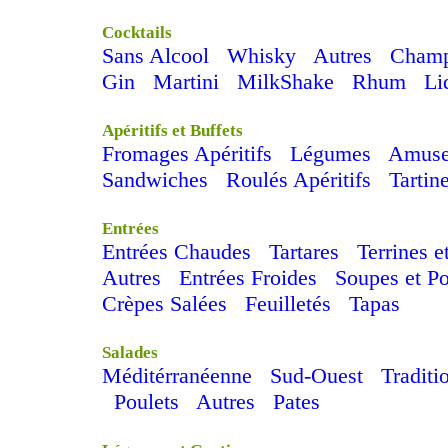
Cocktails
Sans Alcool
Whisky
Autres
Cham
Gin
Martini
MilkShake
Rhum
Li
Apéritifs et Buffets
Fromages Apéritifs
Légumes
Amuse
Sandwiches
Roulés Apéritifs
Tartin
Entrées
Entrées Chaudes
Tartares
Terrines e
Autres
Entrées Froides
Soupes et P
Crèpes Salées
Feuilletés
Tapas
Salades
Méditérranéenne
Sud-Ouest
Traditi
Poulets
Autres
Pates