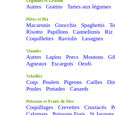
Légumes et Gratins
Autres
Gratins
Tartes aux légumes
Pâtes et Riz
Macaronis
Gnocchis
Spaghettis
To
Risotto
Papillons
Cannellonis
Riz
Coquillettes
Raviolis
Lasagnes
Viandes
Autres
Lapins
Porcs
Moutons
Gi
Agneaux
Escargots
Oeufs
Volailles
Coqs
Poulets
Pigeons
Cailles
Di
Poules
Pintades
Canards
Poissons et Fruits de Mer
Coquillages
Crevettes
Crustacés
P
Calamars
Poissons Frais
St Jacques