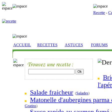
Recette
-
Cu
ACCUEIL
RECETTES
ASTUCES
FORUMS
Bri
l'apér
Salade fraicheur
(
Salades
)
Matonelle d'aubergines parma 
Gratins
)
Sauce rapide au saumon fumé