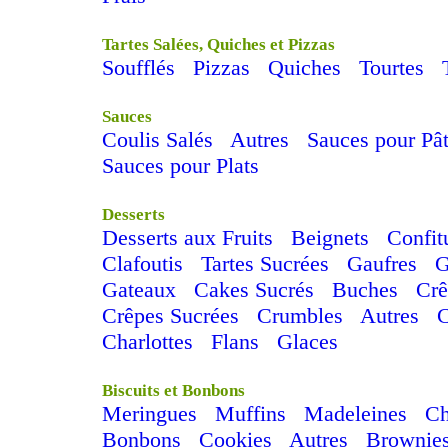
Tartes Salées, Quiches et Pizzas
Soufflés
Pizzas
Quiches
Tourtes
Sauces
Coulis Salés
Autres
Sauces pour Pâ
Sauces pour Plats
Desserts
Desserts aux Fruits
Beignets
Confit
Clafoutis
Tartes Sucrées
Gaufres
G
Gateaux
Cakes Sucrés
Buches
Cr
Crêpes Sucrées
Crumbles
Autres
Charlottes
Flans
Glaces
Biscuits et Bonbons
Meringues
Muffins
Madeleines
C
Bonbons
Cookies
Autres
Brownie