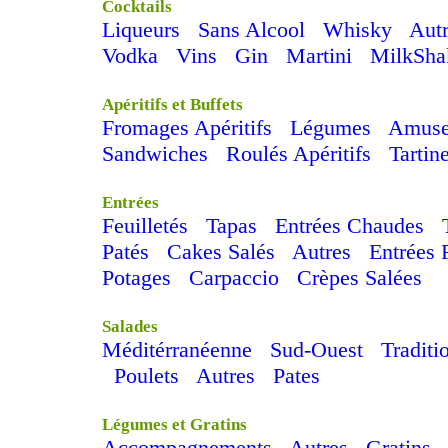
Cocktails
Liqueurs
Sans Alcool
Whisky
Aut
Vodka
Vins
Gin
Martini
MilkSha
Apéritifs et Buffets
Fromages Apéritifs
Légumes
Amuse
Sandwiches
Roulés Apéritifs
Tartin
Entrées
Feuilletés
Tapas
Entrées Chaudes
Patés
Cakes Salés
Autres
Entrées 
Potages
Carpaccio
Crèpes Salées
Salades
Méditérranéenne
Sud-Ouest
Traditi
Poulets
Autres
Pates
Légumes et Gratins
Accompagnements
Autres
Gratins