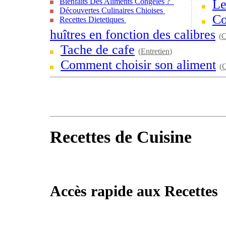
Bienfaits Des Aliments Congelés ?
Le
Découvertes Culinaires Chioises
Co
Recettes Dietetiques
huîtres en fonction des calibres
(
C
Tache de cafe
(
Entretien
)
Comment choisir son aliment
(
C
Recettes de Cuisine
Accès rapide aux Recettes