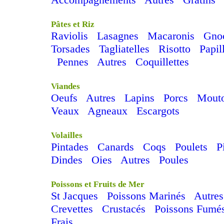
Pâtes et Riz
Raviolis
Lasagnes
Macaronis
Gno
Torsades
Tagliatelles
Risotto
Papil
Pennes
Autres
Coquillettes
Viandes
Oeufs
Autres
Lapins
Porcs
Mout
Veaux
Agneaux
Escargots
Volailles
Pintades
Canards
Coqs
Poulets
P
Dindes
Oies
Autres
Poules
Poissons et Fruits de Mer
St Jacques
Poissons Marinés
Autres
Crevettes
Crustacés
Poissons Fumé
Frais