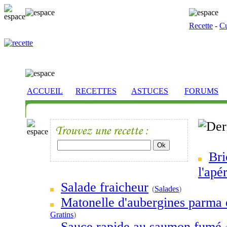
Recette
-
Cu
ACCUEIL
RECETTES
ASTUCES
FORUMS
Bri
l'apér
Salade fraicheur
(
Salades
)
Matonelle d'aubergines parma 
Gratins
)
Sauce rapide au saumon fumé