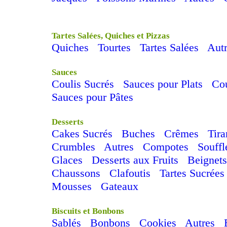
Tartes Salées, Quiches et Pizzas
Quiches
Tourtes
Tartes Salées
Aut
Sauces
Coulis Sucrés
Sauces pour Plats
Cou
Sauces pour Pâtes
Desserts
Cakes Sucrés
Buches
Crêmes
Tir
Crumbles
Autres
Compotes
Souffl
Glaces
Desserts aux Fruits
Beignets
Chaussons
Clafoutis
Tartes Sucrées
Mousses
Gateaux
Biscuits et Bonbons
Sablés
Bonbons
Cookies
Autres