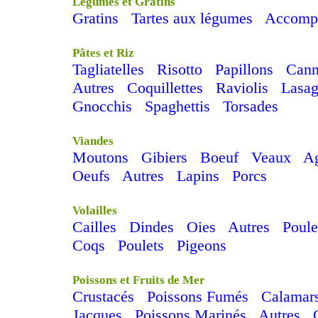
Légumes et Gratins
Gratins
Tartes aux légumes
Accomp
Pâtes et Riz
Tagliatelles
Risotto
Papillons
Cann
Autres
Coquillettes
Raviolis
Lasag
Gnocchis
Spaghettis
Torsades
Viandes
Moutons
Gibiers
Boeuf
Veaux
A
Oeufs
Autres
Lapins
Porcs
Volailles
Cailles
Dindes
Oies
Autres
Poule
Coqs
Poulets
Pigeons
Poissons et Fruits de Mer
Crustacés
Poissons Fumés
Calamar
Jacques
Poissons Marinés
Autres