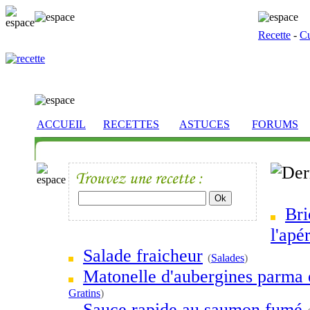
Recette
-
Cu
ACCUEIL
RECETTES
ASTUCES
FORUMS
Bri
l'apér
Salade fraicheur
(
Salades
)
Matonelle d'aubergines parma 
Gratins
)
Sauce rapide au saumon fumé