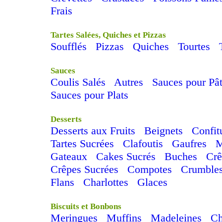
Frais
Tartes Salées, Quiches et Pizzas
Soufflés
Pizzas
Quiches
Tourtes
Sauces
Coulis Salés
Autres
Sauces pour Pâ
Sauces pour Plats
Desserts
Desserts aux Fruits
Beignets
Confit
Tartes Sucrées
Clafoutis
Gaufres
M
Gateaux
Cakes Sucrés
Buches
Cr
Crêpes Sucrées
Compotes
Crumble
Flans
Charlottes
Glaces
Biscuits et Bonbons
Meringues
Muffins
Madeleines
C