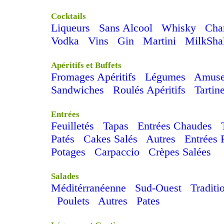
Cocktails
Liqueurs
Sans Alcool
Whisky
Cha
Vodka
Vins
Gin
Martini
MilkSha
Apéritifs et Buffets
Fromages Apéritifs
Légumes
Amuse
Sandwiches
Roulés Apéritifs
Tartin
Entrées
Feuilletés
Tapas
Entrées Chaudes
Patés
Cakes Salés
Autres
Entrées 
Potages
Carpaccio
Crèpes Salées
Salades
Méditérranéenne
Sud-Ouest
Traditi
Poulets
Autres
Pates