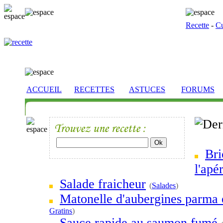
Recette
-
Cu
ACCUEIL
RECETTES
ASTUCES
FORUMS
Bri
l'apér
Salade fraicheur
(
Salades
)
Matonelle d'aubergines parma 
Gratins
)
Sauce rapide au saumon fumé