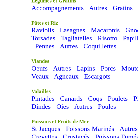
Légumes et Gratins
Accompagnements
Autres
Gratins
Pâtes et Riz
Raviolis
Lasagnes
Macaronis
Gno
Torsades
Tagliatelles
Risotto
Papil
Pennes
Autres
Coquillettes
Viandes
Oeufs
Autres
Lapins
Porcs
Mout
Veaux
Agneaux
Escargots
Volailles
Pintades
Canards
Coqs
Poulets
P
Dindes
Oies
Autres
Poules
Poissons et Fruits de Mer
St Jacques
Poissons Marinés
Autres
Crevettes
Crustacés
Poissons Fumé