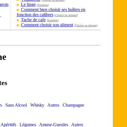
grois
Le linge
(
Entretien
)
Comment bien choisir ses huîtres en
?
fonction des calibres
(
Choisir un aliment
)
Tache de cafe
(
Entretien
)
Comment choisir son aliment
(
Choisir un aliment
)
ne
tes
s
Sans Alcool
Whisky
Autres
Champagne
Apéritifs
Légumes
Amuse-Gueules
Autres