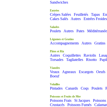
Sandwiches
Entrées
Crèpes Salées
Feuilletés
Tapas
En
Cakes Salés
Autres
Entrées Froides
Salades
Poulets
Autres
Pates
Méditérrané
Légumes et Gratins
Accompagnements
Autres
Gratins
Pâtes et Riz
Autres
Coquillettes
Raviolis
Lasa
Torsades
Tagliatelles
Risotto
Papi
Viandes
Veaux
Agneaux
Escargots
Oeufs
Boeuf
Volailles
Pintades
Canards
Coqs
Poulets
P
Poissons et Fruits de Mer
Poissons Frais
St Jacques
Poissons
Crustacés
Poissons Fumés
Calamar