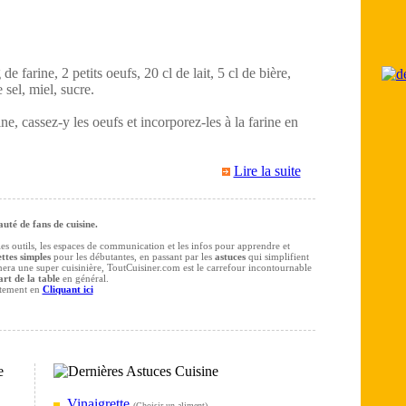
e farine, 2 petits oeufs, 20 cl de lait, 5 cl de bière,
 sel, miel, sucre.
ne, cassez-y les oeufs et incorporez-les à la farine en
Lire la suite
té de fans de cuisine.
 les outils, les espaces de communication et les infos pour apprendre et
ttes simples
pour les débutantes, en passant par les
astuces
qui simplifient
rmera une super cuisinière, ToutCuisiner.com est le carrefour incontournable
art de la table
en général.
itement en
Cliquant ici
Vinaigrette
(
Choisir un aliment
)