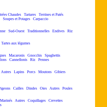
trées Chaudes
Tartares
Terrines et Patés
Soupes et Potages
Carpaccio
enne
Sud-Ouest
Traditionnelles
Endives
Riz
Tartes aux légumes
gnes
Macaronis
Gnocchis
Spaghettis
llons
Cannellonis
Riz
Pennes
Autres
Lapins
Porcs
Moutons
Gibiers
igeons
Cailles
Dindes
Oies
Autres
Poules
 Marinés
Autres
Coquillages
Crevettes
s