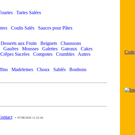
Tourtes
Tartes Salées
tres
Coulis Salés
Sauces pour Pâtes
Desserts aux Fruits
Beignets
Chaussons
Gaufres
Mousses
Galettes
Gateaux
Cakes
Code
Crêpes Sucrées
Compotes
Crumbles
Autres
fins
Madeleines
Choux
Sablés
Bonbons
ontact
-
- 0 - 11 -
07/08/2026 11:52:44