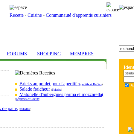
Recette
-
Cuisine
-
Communauté d'apprentis cuisiniers
FORUMS
SHOPPING
MEMBRES
Ident
Bricks au poulet pour l'apéritif
(
Apéritifs et Buffets
)
S
Salade fraicheur
(
Salades
)
Matonelle d'aubergines parma et mozzarella(
(
Légumes et Gratins
)
s de pains
(
Volailles
)