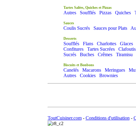
Tartes Salées, Quiches et Pizzas
Autres
Soufflés
Pizzas
Quiches
Sauces
Coulis Sucrés
Sauces pour Plats
Au
Desserts
Soufflés
Flans
Charlottes
Glaces
Confitures
Tartes Sucrées
Clafoutis
Sucrés
Buches
Crêmes
Tiramisu
Biscuits et Bonbons
Canelés
Macarons
Meringues
Muf
Autres
Cookies
Brownies
ToutCuisiner.com
-
Conditions d'utilisation
-
C