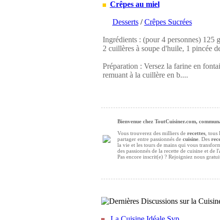
Crêpes au miel
Desserts
/
Crêpes Sucrées
Ingrédients : (pour 4 personnes) 125 g d
2 cuillères à soupe d'huile, 1 pincée de
Préparation : Versez la farine en fontai
remuant à la cuillère en b....
Bienvenue chez ToutCuisiner.com, communau
Vous trouverez des milliers de
recettes
, tous
partager entre passionnés de
cuisine
. Des
rece
la vie et les tours de mains qui vous transfo
des passionnés de la recette de cuisine et de l'
Pas encore inscrit(e) ? Rejoigniez nous gratu
La Cuisine Idéale Svp