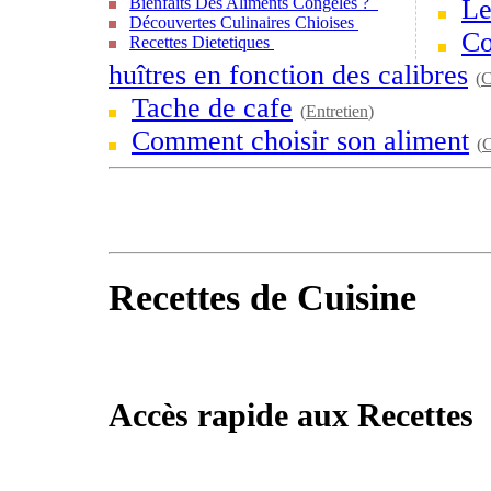
Bienfaits Des Aliments Congelés ?
Le
Découvertes Culinaires Chioises
Co
Recettes Dietetiques
huîtres en fonction des calibres
(
C
Tache de cafe
(
Entretien
)
Comment choisir son aliment
(
C
Recettes de Cuisine
Accès rapide aux Recettes