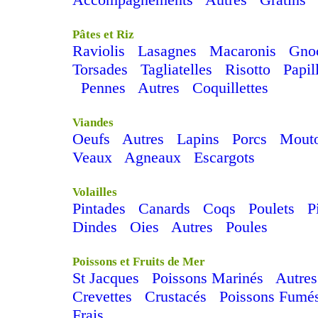
Pâtes et Riz
Raviolis
Lasagnes
Macaronis
Gno
Torsades
Tagliatelles
Risotto
Papil
Pennes
Autres
Coquillettes
Viandes
Oeufs
Autres
Lapins
Porcs
Mout
Veaux
Agneaux
Escargots
Volailles
Pintades
Canards
Coqs
Poulets
P
Dindes
Oies
Autres
Poules
Poissons et Fruits de Mer
St Jacques
Poissons Marinés
Autres
Crevettes
Crustacés
Poissons Fumé
Frais