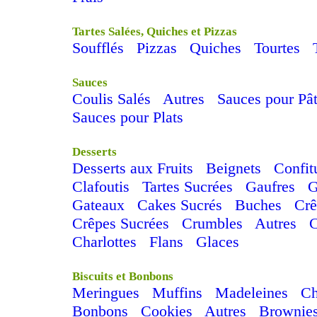
Tartes Salées, Quiches et Pizzas
Soufflés
Pizzas
Quiches
Tourtes
Sauces
Coulis Salés
Autres
Sauces pour Pâ
Sauces pour Plats
Desserts
Desserts aux Fruits
Beignets
Confit
Clafoutis
Tartes Sucrées
Gaufres
G
Gateaux
Cakes Sucrés
Buches
Cr
Crêpes Sucrées
Crumbles
Autres
Charlottes
Flans
Glaces
Biscuits et Bonbons
Meringues
Muffins
Madeleines
C
Bonbons
Cookies
Autres
Brownie