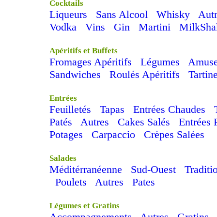
Cocktails
Liqueurs
Sans Alcool
Whisky
Aut
Vodka
Vins
Gin
Martini
MilkSha
Apéritifs et Buffets
Fromages Apéritifs
Légumes
Amuse
Sandwiches
Roulés Apéritifs
Tartin
Entrées
Feuilletés
Tapas
Entrées Chaudes
Patés
Autres
Cakes Salés
Entrées 
Potages
Carpaccio
Crèpes Salées
Salades
Méditérranéenne
Sud-Ouest
Traditi
Poulets
Autres
Pates
Légumes et Gratins
Accompagnements
Autres
Gratins