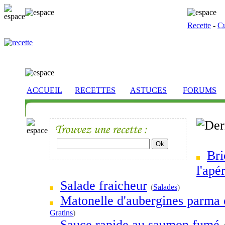
Recette
-
Cu
ACCUEIL
RECETTES
ASTUCES
FORUMS
Bri
l'apér
Salade fraicheur
(
Salades
)
Matonelle d'aubergines parma 
Gratins
)
Sauce rapide au saumon fumé