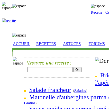
Recette
-
Cu
ACCUEIL
RECETTES
ASTUCES
FORUMS
Bri
l'apér
Salade fraicheur
(
Salades
)
Matonelle d'aubergines parma 
Gratins
)
Sauce rapide au saumon fumé