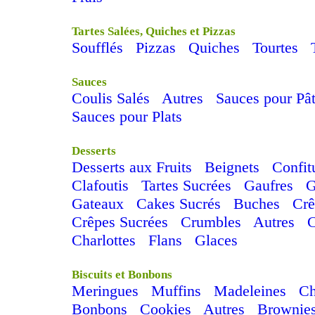
Tartes Salées, Quiches et Pizzas
Soufflés
Pizzas
Quiches
Tourtes
Sauces
Coulis Salés
Autres
Sauces pour Pâ
Sauces pour Plats
Desserts
Desserts aux Fruits
Beignets
Confit
Clafoutis
Tartes Sucrées
Gaufres
G
Gateaux
Cakes Sucrés
Buches
Cr
Crêpes Sucrées
Crumbles
Autres
Charlottes
Flans
Glaces
Biscuits et Bonbons
Meringues
Muffins
Madeleines
C
Bonbons
Cookies
Autres
Brownie