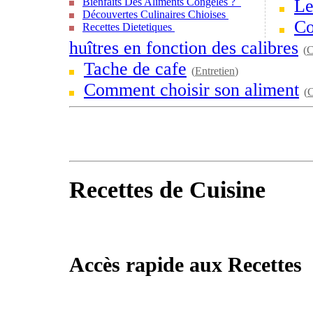
Bienfaits Des Aliments Congelés ?
Le
Découvertes Culinaires Chioises
Co
Recettes Dietetiques
huîtres en fonction des calibres
(
C
Tache de cafe
(
Entretien
)
Comment choisir son aliment
(
C
Recettes de Cuisine
Accès rapide aux Recettes