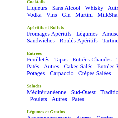
Cocktails
Liqueurs
Sans Alcool
Whisky
Aut
Vodka
Vins
Gin
Martini
MilkSha
Apéritifs et Buffets
Fromages Apéritifs
Légumes
Amuse
Sandwiches
Roulés Apéritifs
Tartin
Entrées
Feuilletés
Tapas
Entrées Chaudes
Patés
Autres
Cakes Salés
Entrées 
Potages
Carpaccio
Crèpes Salées
Salades
Méditérranéenne
Sud-Ouest
Traditi
Poulets
Autres
Pates
Légumes et Gratins
Accompagnements
Autres
Gratins