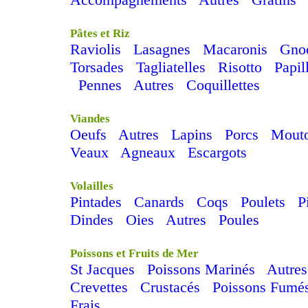
Pâtes et Riz
Raviolis
Lasagnes
Macaronis
Gno
Torsades
Tagliatelles
Risotto
Papil
Pennes
Autres
Coquillettes
Viandes
Oeufs
Autres
Lapins
Porcs
Mout
Veaux
Agneaux
Escargots
Volailles
Pintades
Canards
Coqs
Poulets
P
Dindes
Oies
Autres
Poules
Poissons et Fruits de Mer
St Jacques
Poissons Marinés
Autres
Crevettes
Crustacés
Poissons Fumé
Frais