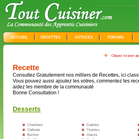
ACCUEIL
RECETTES
ASTUCES
FORUMS
Cliquez ici pour a
Recette
Consultez Gratuitement nos milliers de Recettes, ici class
Vous pouvez aussi ajoutez les votres, commentez les rec
aidez les membre de la communauté
Bonne Consultation !
Desserts
Charlottes
Galettes
Clafoutis
Tiramisu
Buches
Glaces