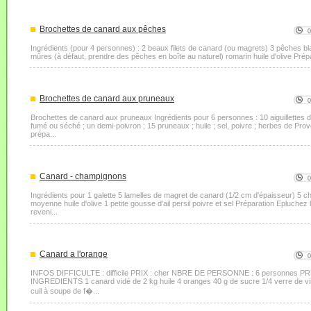
Brochettes de canard aux pêches
Ingrédients (pour 4 personnes) : 2 beaux filets de canard (ou magrets) 3 pêches b
mûres (à défaut, prendre des pêches en boîte au naturel) romarin huile d'olive Prépa
Brochettes de canard aux pruneaux
Brochettes de canard aux pruneaux Ingrédients pour 6 personnes : 10 aiguillettes 
fumé ou séché ; un demi-poivron ; 15 pruneaux ; huile ; sel, poivre ; herbes de Pr
prépa...
Canard - champignons
Ingrédients pour 1 galette 5 lamelles de magret de canard (1/2 cm d'épaisseur) 5 ch
moyenne huile d'olive 1 petite gousse d'ail persil poivre et sel Préparation Epluche
reveni...
Canard a l'orange
INFOS DIFFICULTE : difficile PRIX : cher NBRE DE PERSONNE : 6 personnes P
INGREDIENTS 1 canard vidé de 2 kg huile 4 oranges 40 g de sucre 1/4 verre de vinai
cuil à soupe de f�...