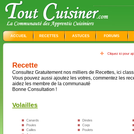
ACCUEIL
RECETTES
ASTUCES
FORUMS
Cliquez ici pour a
Recette
Consultez Gratuitement nos milliers de Recettes, ici class
Vous pouvez aussi ajoutez les votres, commentez les rec
aidez les membre de la communauté
Bonne Consultation !
Volailles
Canards
Dindes
Poules
Coqs
Cailles
Poulets