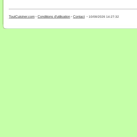
ToutCuisiner.com
-
Conditions d'utilisation
-
Contact
-
- 0 - 11 -
10/08/2026 14:27:32