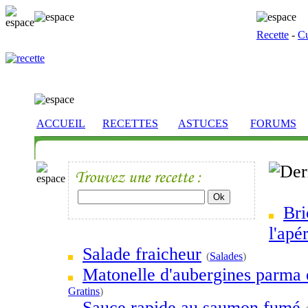
Recette
-
Cu
ACCUEIL
RECETTES
ASTUCES
FORUMS
Bri
l'apér
Salade fraicheur
(
Salades
)
Matonelle d'aubergines parma 
Gratins
)
Sauce rapide au saumon fumé