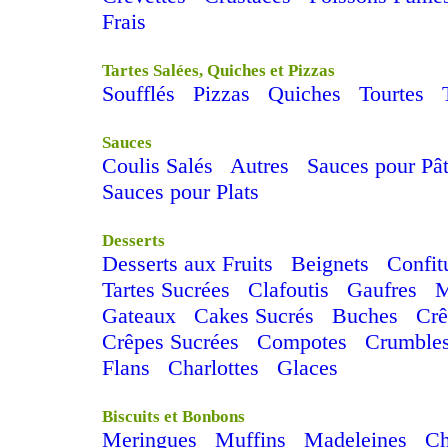
Frais
Tartes Salées, Quiches et Pizzas
Soufflés
Pizzas
Quiches
Tourtes
Sauces
Coulis Salés
Autres
Sauces pour Pâ
Sauces pour Plats
Desserts
Desserts aux Fruits
Beignets
Confit
Tartes Sucrées
Clafoutis
Gaufres
M
Gateaux
Cakes Sucrés
Buches
Cr
Crêpes Sucrées
Compotes
Crumble
Flans
Charlottes
Glaces
Biscuits et Bonbons
Meringues
Muffins
Madeleines
C