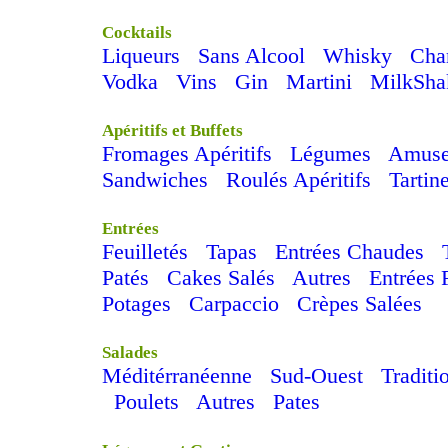
Cocktails
Liqueurs
Sans Alcool
Whisky
Cha
Vodka
Vins
Gin
Martini
MilkSha
Apéritifs et Buffets
Fromages Apéritifs
Légumes
Amuse
Sandwiches
Roulés Apéritifs
Tartin
Entrées
Feuilletés
Tapas
Entrées Chaudes
Patés
Cakes Salés
Autres
Entrées 
Potages
Carpaccio
Crèpes Salées
Salades
Méditérranéenne
Sud-Ouest
Traditi
Poulets
Autres
Pates