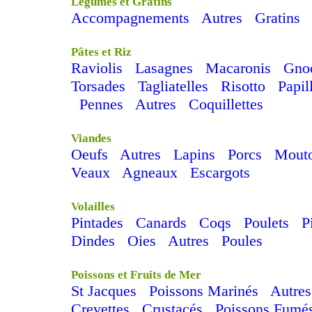
Légumes et Gratins
Accompagnements
Autres
Gratins
Pâtes et Riz
Raviolis
Lasagnes
Macaronis
Gno
Torsades
Tagliatelles
Risotto
Papil
Pennes
Autres
Coquillettes
Viandes
Oeufs
Autres
Lapins
Porcs
Mout
Veaux
Agneaux
Escargots
Volailles
Pintades
Canards
Coqs
Poulets
P
Dindes
Oies
Autres
Poules
Poissons et Fruits de Mer
St Jacques
Poissons Marinés
Autres
Crevettes
Crustacés
Poissons Fumé