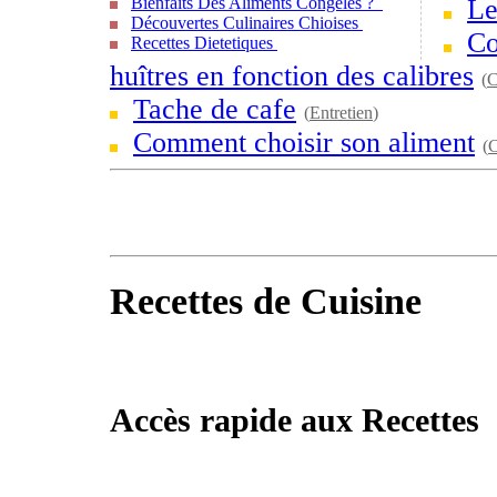
Bienfaits Des Aliments Congelés ?
Le
Découvertes Culinaires Chioises
Co
Recettes Dietetiques
huîtres en fonction des calibres
(
C
Tache de cafe
(
Entretien
)
Comment choisir son aliment
(
C
Recettes de Cuisine
Accès rapide aux Recettes