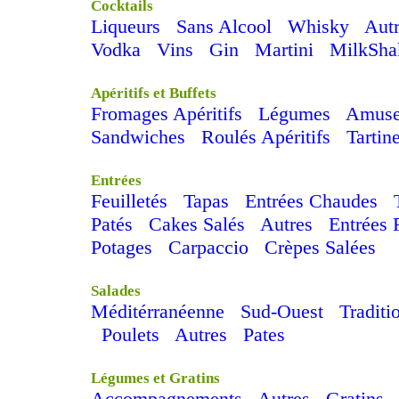
Cocktails
Liqueurs
Sans Alcool
Whisky
Aut
Vodka
Vins
Gin
Martini
MilkSha
Apéritifs et Buffets
Fromages Apéritifs
Légumes
Amuse
Sandwiches
Roulés Apéritifs
Tartin
Entrées
Feuilletés
Tapas
Entrées Chaudes
Patés
Cakes Salés
Autres
Entrées 
Potages
Carpaccio
Crèpes Salées
Salades
Méditérranéenne
Sud-Ouest
Traditi
Poulets
Autres
Pates
Légumes et Gratins
Accompagnements
Autres
Gratins