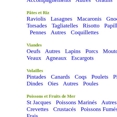
Pâtes et Riz
Raviolis
Lasagnes
Macaronis
Gno
Torsades
Tagliatelles
Risotto
Papil
Pennes
Autres
Coquillettes
Viandes
Oeufs
Autres
Lapins
Porcs
Mout
Veaux
Agneaux
Escargots
Volailles
Pintades
Canards
Coqs
Poulets
P
Dindes
Oies
Autres
Poules
Poissons et Fruits de Mer
St Jacques
Poissons Marinés
Autres
Crevettes
Crustacés
Poissons Fumé
Frais