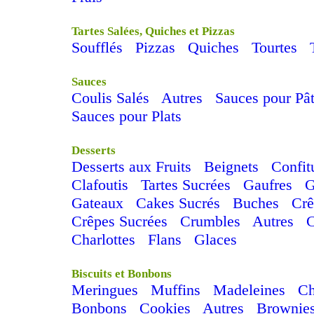
Tartes Salées, Quiches et Pizzas
Soufflés
Pizzas
Quiches
Tourtes
Sauces
Coulis Salés
Autres
Sauces pour Pâ
Sauces pour Plats
Desserts
Desserts aux Fruits
Beignets
Confit
Clafoutis
Tartes Sucrées
Gaufres
G
Gateaux
Cakes Sucrés
Buches
Cr
Crêpes Sucrées
Crumbles
Autres
Charlottes
Flans
Glaces
Biscuits et Bonbons
Meringues
Muffins
Madeleines
C
Bonbons
Cookies
Autres
Brownie