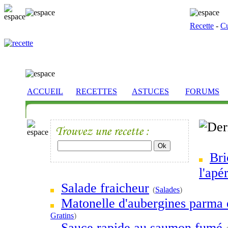
Recette
-
Cu
ACCUEIL
RECETTES
ASTUCES
FORUMS
Bri
l'apér
Salade fraicheur
(
Salades
)
Matonelle d'aubergines parma 
Gratins
)
Sauce rapide au saumon fumé