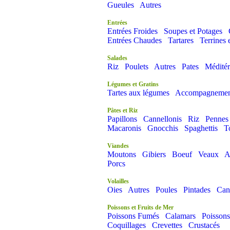
Gueules
Autres
Entrées
Entrées Froides
Soupes et Potages
Entrées Chaudes
Tartares
Terrines 
Salades
Riz
Poulets
Autres
Pates
Méditér
Légumes et Gratins
Tartes aux légumes
Accompagnemen
Pâtes et Riz
Papillons
Cannellonis
Riz
Pennes
Macaronis
Gnocchis
Spaghettis
T
Viandes
Moutons
Gibiers
Boeuf
Veaux
A
Porcs
Volailles
Oies
Autres
Poules
Pintades
Can
Poissons et Fruits de Mer
Poissons Fumés
Calamars
Poissons
Coquillages
Crevettes
Crustacés