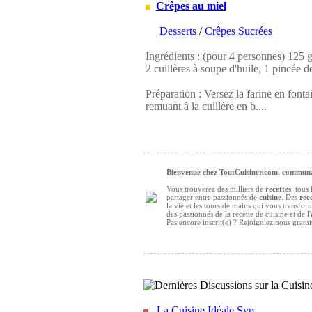
Crêpes au miel
Desserts
/
Crêpes Sucrées
Ingrédients : (pour 4 personnes) 125 g d
2 cuillères à soupe d'huile, 1 pincée de
Préparation : Versez la farine en fontai
remuant à la cuillère en b....
Bienvenue chez ToutCuisiner.com, communau
Vous trouverez des milliers de
recettes
, tous
partager entre passionnés de
cuisine
. Des
rece
la vie et les tours de mains qui vous transfo
des passionnés de la recette de cuisine et de l'
Pas encore inscrit(e) ? Rejoigniez nous gratu
La Cuisine Idéale Svp