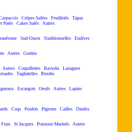
Carpaccio
Crèpes Salées
Feuilletés
Tapas
et Patés
Cakes Salés
Autres
ranéenne
Sud-Ouest
Traditionnelles
Endives
ts
Autres
Gratins
Autres
Coquillettes
Raviolis
Lasagnes
orsades
Tagliatelles
Risotto
gneaux
Escargots
Oeufs
Autres
Lapins
ards
Coqs
Poulets
Pigeons
Cailles
Dindes
 Frais
St Jacques
Poissons Marinés
Autres