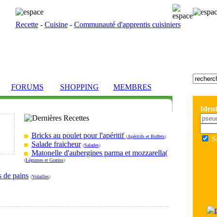
Recette
-
Cuisine
-
Communauté d'apprentis cuisiniers
FORUMS
SHOPPING
MEMBRES
Ident
Bricks au poulet pour l'apéritif
(
Apéritifs et Buffets
)
S
Salade fraicheur
(
Salades
)
Matonelle d'aubergines parma et mozzarella(
(
Légumes et Gratins
)
s de pains
(
Volailles
)