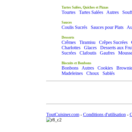
Tartes Salées, Quiches et Pizzas
Tourtes
Tartes Salées
Autres
Souff
Sauces
Coulis Sucrés
Sauces pour Plats
Au
Desserts
Crêmes
Tiramisu
Crêpes Sucrées
Charlottes
Glaces
Desserts aux Frui
Sucrées
Clafoutis
Gaufres
Mousse
Biscuits et Bonbons
Bonbons
Autres
Cookies
Brownie
Madeleines
Choux
Sablés
ToutCuisiner.com
-
Conditions d'utilisation
-
C