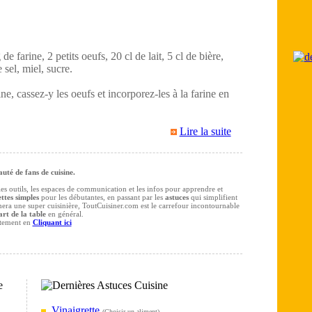
e farine, 2 petits oeufs, 20 cl de lait, 5 cl de bière,
 sel, miel, sucre.
ne, cassez-y les oeufs et incorporez-les à la farine en
Lire la suite
té de fans de cuisine.
 les outils, les espaces de communication et les infos pour apprendre et
ttes simples
pour les débutantes, en passant par les
astuces
qui simplifient
rmera une super cuisinière, ToutCuisiner.com est le carrefour incontournable
art de la table
en général.
itement en
Cliquant ici
Vinaigrette
(
Choisir un aliment
)