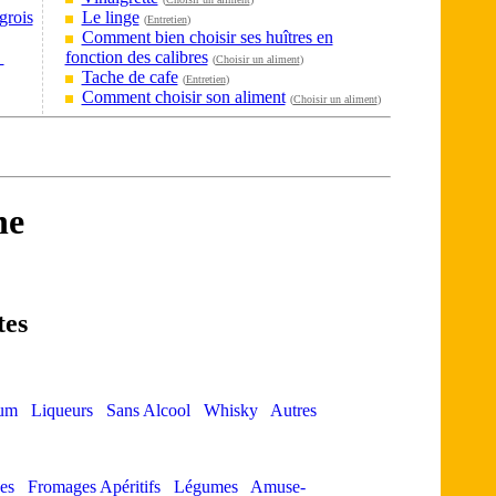
grois
Le linge
(
Entretien
)
Comment bien choisir ses huîtres en
?
fonction des calibres
(
Choisir un aliment
)
Tache de cafe
(
Entretien
)
Comment choisir son aliment
(
Choisir un aliment
)
ne
tes
um
Liqueurs
Sans Alcool
Whisky
Autres
es
Fromages Apéritifs
Légumes
Amuse-