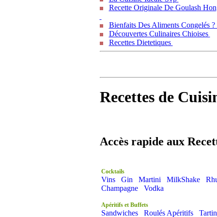
Recette Originale De Goulash Hon
Bienfaits Des Aliments Congelés 
Découvertes Culinaires Chioises
Recettes Dietetiques
Recettes de Cuisi
Accès rapide aux Recet
Cocktails
Vins
Gin
Martini
MilkShake
Rh
Champagne
Vodka
Apéritifs et Buffets
Sandwiches
Roulés Apéritifs
Tartin