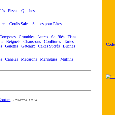
lés
Pizzas
Quiches
tres
Coulis Salés
Sauces pour Pâtes
Compotes
Crumbles
Autres
Soufflés
Flans
ts
Beignets
Chaussons
Confitures
Tartes
Code
s
Galettes
Gateaux
Cakes Sucrés
Buches
s
Canelés
Macarons
Meringues
Muffins
ontact
-
- 0 - 11 -
07/08/2026 17:32:14