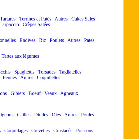
Tartares
Terrines et Patés
Autres
Cakes Salés
Carpaccio
Crèpes Salées
ionnelles
Endives
Riz
Poulets
Autres
Pates
Tartes aux légumes
cchis
Spaghettis
Torsades
Tagliatelles
Pennes
Autres
Coquillettes
ons
Gibiers
Boeuf
Veaux
Agneaux
igeons
Cailles
Dindes
Oies
Autres
Poules
s
Coquillages
Crevettes
Crustacés
Poissons