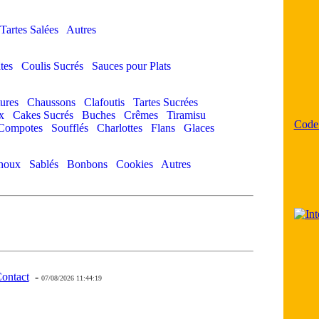
Tartes Salées
Autres
tes
Coulis Sucrés
Sauces pour Plats
ures
Chaussons
Clafoutis
Tartes Sucrées
x
Cakes Sucrés
Buches
Crêmes
Tiramisu
Code
Compotes
Soufflés
Charlottes
Flans
Glaces
houx
Sablés
Bonbons
Cookies
Autres
ontact
-
- 0 - 11 -
07/08/2026 11:44:19