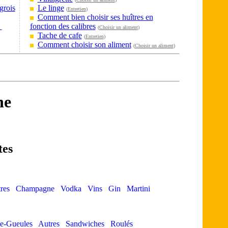
grois
Le linge
(
Entretien
)
Comment bien choisir ses huîtres en
?
fonction des calibres
(
Choisir un aliment
)
Tache de cafe
(
Entretien
)
Comment choisir son aliment
(
Choisir un aliment
)
ne
tes
res
Champagne
Vodka
Vins
Gin
Martini
e-Gueules
Autres
Sandwiches
Roulés