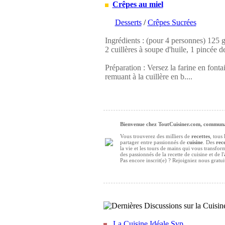
Crêpes au miel
Desserts
/
Crêpes Sucrées
Ingrédients : (pour 4 personnes) 125 g d
2 cuillères à soupe d'huile, 1 pincée de
Préparation : Versez la farine en fontai
remuant à la cuillère en b....
Bienvenue chez ToutCuisiner.com, communau
Vous trouverez des milliers de
recettes
, tous
partager entre passionnés de
cuisine
. Des
rece
la vie et les tours de mains qui vous transfo
des passionnés de la recette de cuisine et de l'
Pas encore inscrit(e) ? Rejoigniez nous gratu
La Cuisine Idéale Svp