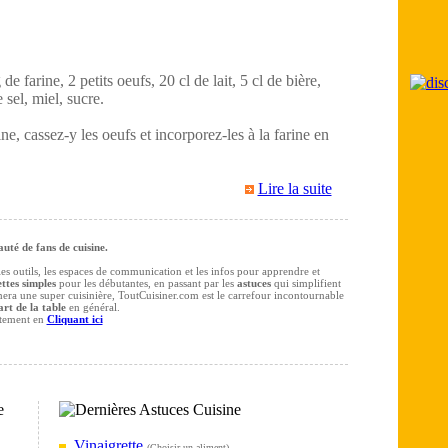
e farine, 2 petits oeufs, 20 cl de lait, 5 cl de bière,
 sel, miel, sucre.
ne, cassez-y les oeufs et incorporez-les à la farine en
Lire la suite
té de fans de cuisine.
 les outils, les espaces de communication et les infos pour apprendre et
ttes simples
pour les débutantes, en passant par les
astuces
qui simplifient
rmera une super cuisinière, ToutCuisiner.com est le carrefour incontournable
art de la table
en général.
itement en
Cliquant ici
Vinaigrette
(
Choisir un aliment
)