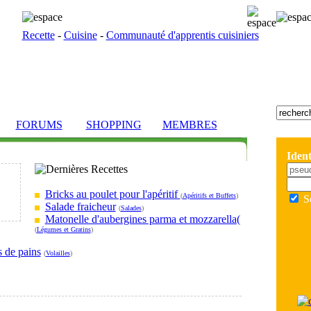
Recette
-
Cuisine
-
Communauté d'apprentis cuisiniers
FORUMS
SHOPPING
MEMBRES
Ident
Bricks au poulet pour l'apéritif
(
Apéritifs et Buffets
)
S
Salade fraicheur
(
Salades
)
Matonelle d'aubergines parma et mozzarella(
(
Légumes et Gratins
)
s de pains
(
Volailles
)