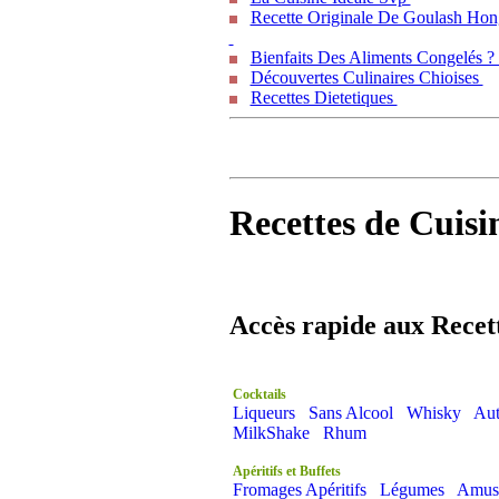
Recette Originale De Goulash Hon
Bienfaits Des Aliments Congelés 
Découvertes Culinaires Chioises
Recettes Dietetiques
Recettes de Cuisi
Accès rapide aux Recet
Cocktails
Liqueurs
Sans Alcool
Whisky
Aut
MilkShake
Rhum
Apéritifs et Buffets
Fromages Apéritifs
Légumes
Amus