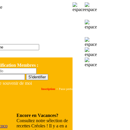
ification Membres :
e souvenir de moi
-
Inscription
Passe perdu
Encore en Vacances?
Consultez notre sélection de
recettes Créoles ! Il y a en a