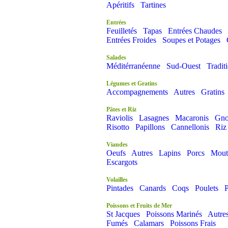
Apéritifs
Tartines
Entrées
Feuilletés
Tapas
Entrées Chaudes
Entrées Froides
Soupes et Potages
Salades
Méditérranéenne
Sud-Ouest
Tradit
Légumes et Gratins
Accompagnements
Autres
Gratins
Pâtes et Riz
Raviolis
Lasagnes
Macaronis
Gno
Risotto
Papillons
Cannellonis
Riz
Viandes
Oeufs
Autres
Lapins
Porcs
Mout
Escargots
Volailles
Pintades
Canards
Coqs
Poulets
P
Poissons et Fruits de Mer
St Jacques
Poissons Marinés
Autre
Fumés
Calamars
Poissons Frais