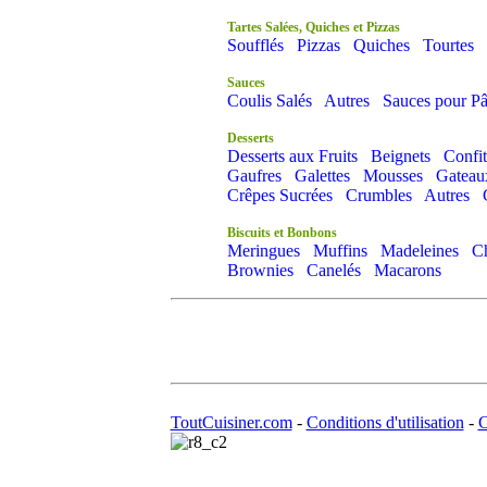
Tartes Salées, Quiches et Pizzas
Soufflés
Pizzas
Quiches
Tourtes
Sauces
Coulis Salés
Autres
Sauces pour Pâ
Desserts
Desserts aux Fruits
Beignets
Confit
Gaufres
Galettes
Mousses
Gateau
Crêpes Sucrées
Crumbles
Autres
Biscuits et Bonbons
Meringues
Muffins
Madeleines
C
Brownies
Canelés
Macarons
ToutCuisiner.com
-
Conditions d'utilisation
-
C