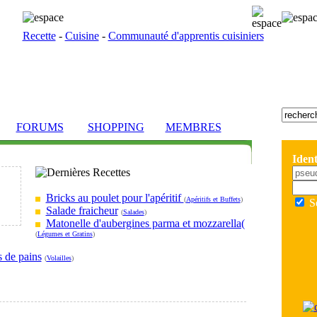
Recette
-
Cuisine
-
Communauté d'apprentis cuisiniers
FORUMS
SHOPPING
MEMBRES
Ident
Bricks au poulet pour l'apéritif
(
Apéritifs et Buffets
)
S
Salade fraicheur
(
Salades
)
Matonelle d'aubergines parma et mozzarella(
(
Légumes et Gratins
)
s de pains
(
Volailles
)