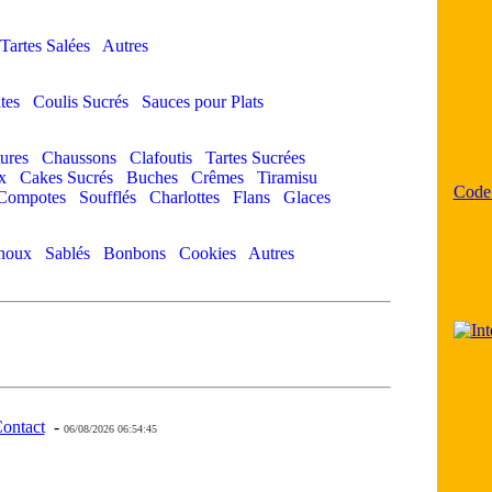
Tartes Salées
Autres
tes
Coulis Sucrés
Sauces pour Plats
ures
Chaussons
Clafoutis
Tartes Sucrées
x
Cakes Sucrés
Buches
Crêmes
Tiramisu
Code
Compotes
Soufflés
Charlottes
Flans
Glaces
houx
Sablés
Bonbons
Cookies
Autres
ontact
-
- 0 - 11 -
06/08/2026 06:54:45