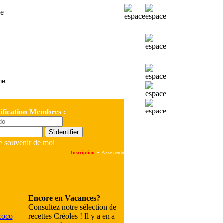
ification Membres :
e souvenir de moi
-
Inscription
Passe perdu
Encore en Vacances?
Consultez notre sélection de
recettes Créoles ! Il y a en a