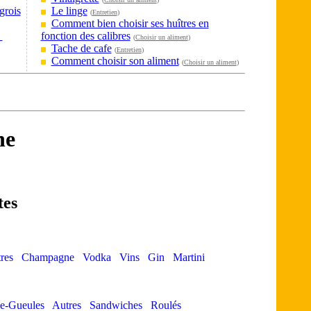
grois
Le linge
(
Entretien
)
Comment bien choisir ses huîtres en
?
fonction des calibres
(
Choisir un aliment
)
Tache de cafe
(
Entretien
)
Comment choisir son aliment
(
Choisir un aliment
)
ne
tes
res
Champagne
Vodka
Vins
Gin
Martini
e-Gueules
Autres
Sandwiches
Roulés