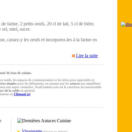
e farine, 2 petits oeufs, 20 cl de lait, 5 cl de bière,
 sel, miel, sucre.
ne, cassez-y les oeufs et incorporez-les à la farine en
Lire la suite
té de fans de cuisine.
 les outils, les espaces de communication et les infos pour apprendre et
ttes simples
pour les débutantes, en passant par les
astuces
qui simplifient
rmera une super cuisinière, ToutCuisiner.com est le carrefour incontournable
art de la table
en général.
itement en
Cliquant ici
Vinaigrette
(
Choisir un aliment
)