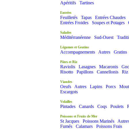
Apéritifs
Tartines
Entrées
Feuilletés
Tapas
Entrées Chaudes
Entrées Froides
Soupes et Potages
Salades
Méditérranéenne
Sud-Ouest
Tradit
Légumes et Gratins
Accompagnements
Autres
Gratins
Pâtes et Riz
Raviolis
Lasagnes
Macaronis
Gno
Risotto
Papillons
Cannellonis
Riz
Viandes
Oeufs
Autres
Lapins
Porcs
Mout
Escargots
Volailles
Pintades
Canards
Coqs
Poulets
P
Poissons et Fruits de Mer
St Jacques
Poissons Marinés
Autre
Fumés
Calamars
Poissons Frais