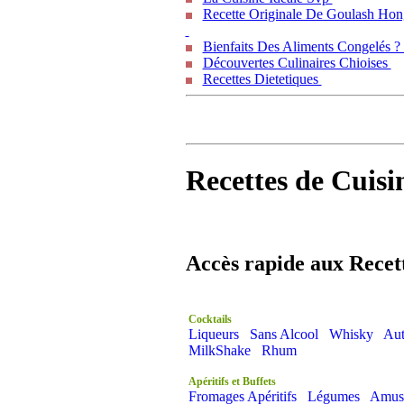
Recette Originale De Goulash Hon
Bienfaits Des Aliments Congelés 
Découvertes Culinaires Chioises
Recettes Dietetiques
Recettes de Cuisi
Accès rapide aux Recet
Cocktails
Liqueurs
Sans Alcool
Whisky
Aut
MilkShake
Rhum
Apéritifs et Buffets
Fromages Apéritifs
Légumes
Amus