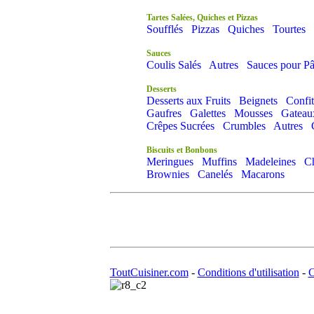
Tartes Salées, Quiches et Pizzas
Soufflés
Pizzas
Quiches
Tourtes
Sauces
Coulis Salés
Autres
Sauces pour Pâ
Desserts
Desserts aux Fruits
Beignets
Confit
Gaufres
Galettes
Mousses
Gateau
Crêpes Sucrées
Crumbles
Autres
Biscuits et Bonbons
Meringues
Muffins
Madeleines
C
Brownies
Canelés
Macarons
ToutCuisiner.com
-
Conditions d'utilisation
-
C