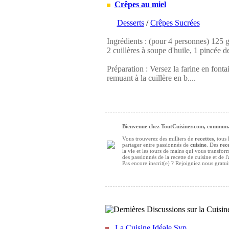
Crêpes au miel
Desserts
/
Crêpes Sucrées
Ingrédients : (pour 4 personnes) 125 g d
2 cuillères à soupe d'huile, 1 pincée de
Préparation : Versez la farine en fontai
remuant à la cuillère en b....
Bienvenue chez ToutCuisiner.com, communau
Vous trouverez des milliers de
recettes
, tous
partager entre passionnés de
cuisine
. Des
rece
la vie et les tours de mains qui vous transfo
des passionnés de la recette de cuisine et de l'
Pas encore inscrit(e) ? Rejoigniez nous gratu
La Cuisine Idéale Svp