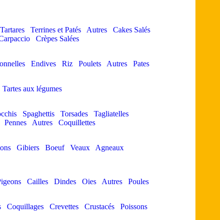
Tartares
Terrines et Patés
Autres
Cakes Salés
Carpaccio
Crèpes Salées
ionnelles
Endives
Riz
Poulets
Autres
Pates
Tartes aux légumes
cchis
Spaghettis
Torsades
Tagliatelles
Pennes
Autres
Coquillettes
ons
Gibiers
Boeuf
Veaux
Agneaux
igeons
Cailles
Dindes
Oies
Autres
Poules
s
Coquillages
Crevettes
Crustacés
Poissons