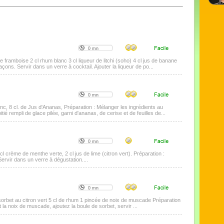
0 mn
 de framboise 2 cl rhum blanc 3 cl liqueur de litchi (soho) 4 cl jus de banane
ons. Servir dans un verre à cocktail. Ajouter la liqueur de po...
0 mn
anc, 8 cl. de Jus d'Ananas, Préparation : Mélanger les ingrédients au
ié rempli de glace pilée, garni d'ananas, de cerise et de feuilles de...
0 mn
 cl crème de menthe verte, 2 cl jus de lime (citron vert). Préparation :
rvir dans un verre à dégustation....
0 mn
 sorbet au citron vert 5 cl de rhum 1 pincée de noix de muscade Préparation
t la noix de muscade, ajoutez la boule de sorbet, servir ...