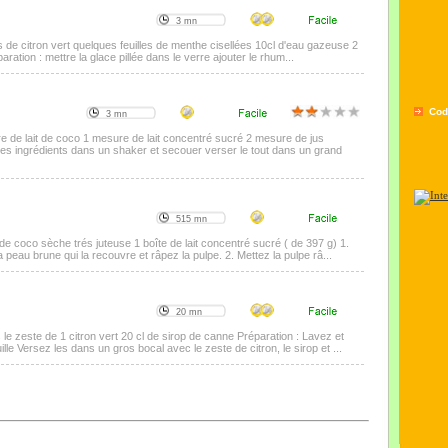
3 mn
us de citron vert quelques feuilles de menthe cisellées 10cl d'eau gazeuse 2
ration : mettre la glace pillée dans le verre ajouter le rhum...
Cod
3 mn
e de lait de coco 1 mesure de lait concentré sucré 2 mesure de jus
 les ingrédients dans un shaker et secouer verser le tout dans un grand
515 mn
de coco sèche trés juteuse 1 boîte de lait concentré sucré ( de 397 g) 1.
 peau brune qui la recouvre et râpez la pulpe. 2. Mettez la pulpe râ...
20 mn
 le zeste de 1 citron vert 20 cl de sirop de canne Préparation : Lavez et
le Versez les dans un gros bocal avec le zeste de citron, le sirop et ...