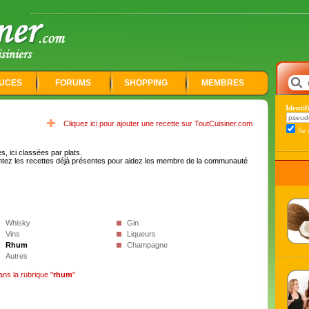
UCES
FORUMS
SHOPPING
MEMBRES
Identi
Cliquez ici pour ajouter une recette sur ToutCuisiner.com
Se 
, ici classées par plats.
tez les recettes déjà présentes pour aidez les membre de la communauté
Whisky
Gin
Vins
Liqueurs
Rhum
Champagne
Autres
ans la rubrique "
rhum
"