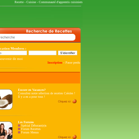
Recette
-
Cuisine
-
Communauté d'apprentis cuisiniers
fication Membres :
souvenir de moi
-
Inscription
Passe perdu
Encore en Vacances?
Consultez notre sélection de recettes Créoles !
Il y a en a pour tous !
Les Forums
Spécial Débutant(e)s
Forum Recettes
Forum Menus