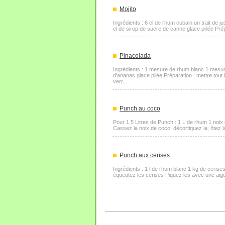
Mojito
Ingrédients : 6 cl de rhum cubain un trait de j
cl de sirop de sucre de canne glace pillée Prépa
Pinacolada
Ingrédients : 1 mesure de rhum blanc 1 mesur
d'ananas glace pilée Préparation : mettre tout
verr...
Punch au coco
Pour 1.5 Litres de Punch : 1 L de rhum 1 noix 
Cassez la noix de coco, décortiquez la, ôtez la
Punch aux cerises
Ingrédients : 1 l de rhum blanc 1 kg de cerises
équeutez les cerises Piquez les avec une aiguil