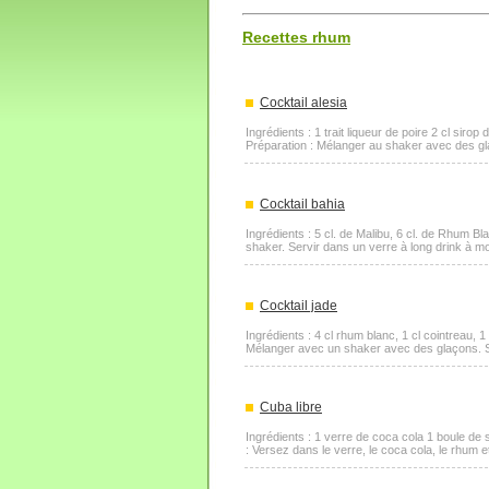
Recettes rhum
Cocktail alesia
Ingrédients : 1 trait liqueur de poire 2 cl sirop
Préparation : Mélanger au shaker avec des glaç
Cocktail bahia
Ingrédients : 5 cl. de Malibu, 6 cl. de Rhum Bl
shaker. Servir dans un verre à long drink à moit
Cocktail jade
Ingrédients : 4 cl rhum blanc, 1 cl cointreau, 1
Mélanger avec un shaker avec des glaçons. Se
Cuba libre
Ingrédients : 1 verre de coca cola 1 boule de
: Versez dans le verre, le coca cola, le rhum e