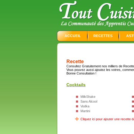
ACCUEIL
RECETTES
AST
Recette
Consultez Gratuitement nos milliers de Recettes
Vous pouvez aussi ajoutez les votres, commen
Bonne Consultation !
Cocktails
MilkShake
Sans Alcool
Vodka
Martini
Cliquez ici pour ajouter une recette d