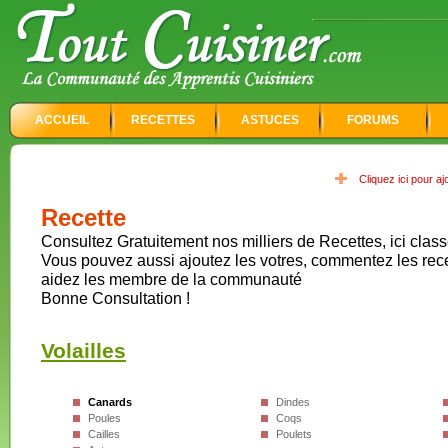
ACCUEIL
RECETTES
ASTUCES
FORUMS
Cliquez ici pour a
Recette
Consultez Gratuitement nos milliers de Recettes, ici class
Vous pouvez aussi ajoutez les votres, commentez les rec
aidez les membre de la communauté
Bonne Consultation !
Volailles
Canards
Dindes
Poules
Coqs
Cailles
Poulets