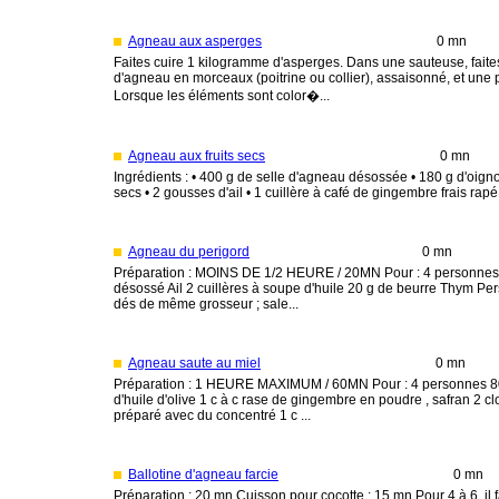
Agneau aux asperges
0 mn
Faites cuire 1 kilogramme d'asperges. Dans une sauteuse, faites
d'agneau en morceaux (poitrine ou collier), assaisonné, et une 
Lorsque les éléments sont color�...
Agneau aux fruits secs
0 mn
Ingrédients : • 400 g de selle d'agneau désossée • 180 g d'oignon
secs • 2 gousses d'ail • 1 cuillère à café de gingembre frais rapé • 
Agneau du perigord
0 mn
Préparation : MOINS DE 1/2 HEURE / 20MN Pour : 4 personnes 
désossé Ail 2 cuillères à soupe d'huile 20 g de beurre Thym Per
dés de même grosseur ; sale...
Agneau saute au miel
0 mn
Préparation : 1 HEURE MAXIMUM / 60MN Pour : 4 personnes 800
d'huile d'olive 1 c à c rase de gingembre en poudre , safran 2 clo
préparé avec du concentré 1 c ...
Ballotine d'agneau farcie
0 mn
Préparation : 20 mn Cuisson pour cocotte : 15 mn Pour 4 à 6, il