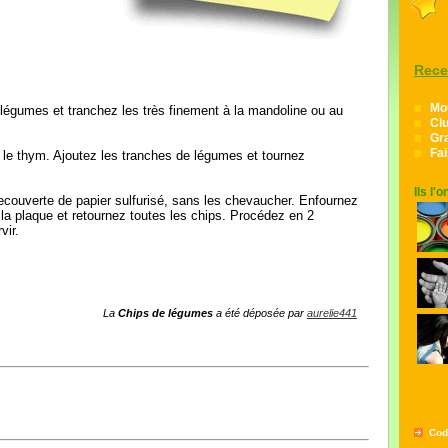
Rece
Mo
 légumes et tranchez les très finement à la mandoline ou au
Cl
Gra
Fa
et le thym. Ajoutez les tranches de légumes et tournez
Ils l'
ecouverte de papier sulfurisé, sans les chevaucher. Enfournez
 la plaque et retournez toutes les chips. Procédez en 2
vir.
La
Chips de légumes
a été déposée par
aurelie441
Cod