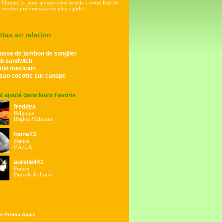
Cliquez ici pour ajouter cette recette à votre liste de
recettes préférées (accès plus rapide)
ttes en relation
usse de jambon de sanglier
ub sandwich
tin mexicain
isan cocotte sur canape
ont ajouté dans leurs Favoris
freddya
Belgique
Région Wallonne
louna13
France
P.A.C.A.
aurelie441
France
Pays-de-la-Loire
e Promo Apple