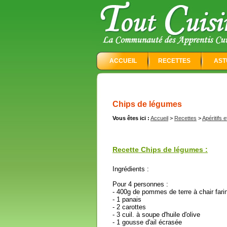
ACCUEIL
RECETTES
AST
Chips de légumes
Vous êtes ici :
Accueil
>
Recettes
>
Apéritifs e
Recette Chips de légumes :
Ingrédients :
Pour 4 personnes :
- 400g de pommes de terre à chair far
- 1 panais
- 2 carottes
- 3 cuil. à soupe d'huile d'olive
- 1 gousse d'ail écrasée