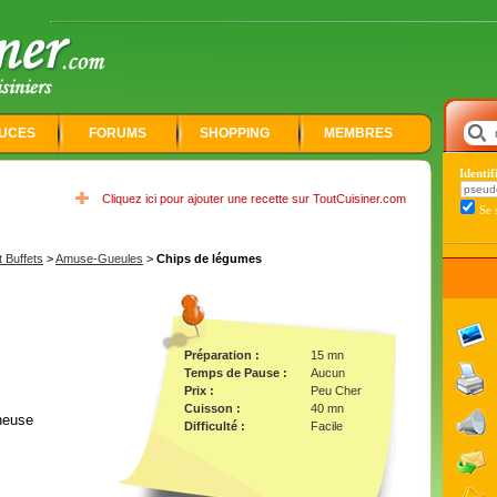
UCES
FORUMS
SHOPPING
MEMBRES
Identi
Cliquez ici pour ajouter une recette sur ToutCuisiner.com
Se 
t Buffets
>
Amuse-Gueules
>
Chips de légumes
Préparation :
15 mn
Temps de Pause :
Aucun
Prix :
Peu Cher
Cuisson :
40 mn
ineuse
Difficulté :
Facile