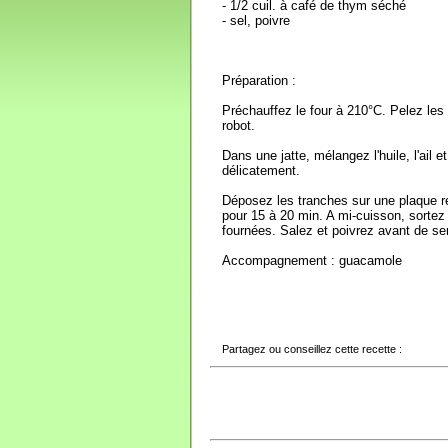
- 1/2 cuil. à café de thym séché
- sel, poivre
Préparation :
Préchauffez le four à 210°C. Pelez les
robot.
Dans une jatte, mélangez l'huile, l'ail 
délicatement.
Déposez les tranches sur une plaque r
pour 15 à 20 min. A mi-cuisson, sortez
fournées. Salez et poivrez avant de ser
Accompagnement : guacamole
Partagez ou conseillez cette recette :