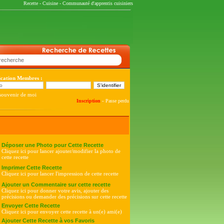
Recette
-
Cuisine
-
Communauté d'apprentis cuisiniers
fication Membres :
souvenir de moi
-
Inscription
Passe perdu
Déposer une Photo pour Cette Recette
Cliquez ici pour lancer ajouter/modifier la photo de
cette recette
Imprimer Cette Recette
Cliquez ici pour lancer l'impression de cette recette
Ajouter un Commentaire sur cette recette
Cliquez ici pour donner votre avis, ajouter des
précisions ou demander des précisions sur cette recette
Envoyer Cette Recette
Cliquez ici pour envoyer cette recette à un(e) ami(e)
Ajouter Cette Recette à vos Favoris