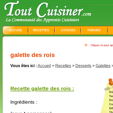
ACCUEIL
RECETTES
ASTUCES
FORUMS
Cliquez ici pour a
galette des rois
Vous êtes ici :
Accueil
>
Recettes
>
Desserts
>
Galettes
Recette galette des rois :
Pr
Te
Pri
Ingrédients :
Cu
Dif
Th