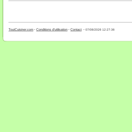
ToutCuisiner.com
-
Conditions d'utilisation
-
Contact
-
- 0 - 11 -
07/08/2026 12:27:36